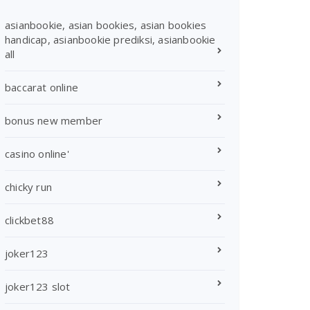
asianbookie, asian bookies, asian bookies
handicap, asianbookie prediksi, asianbookie
all
baccarat online
bonus new member
casino online'
chicky run
clickbet88
joker123
joker123 slot