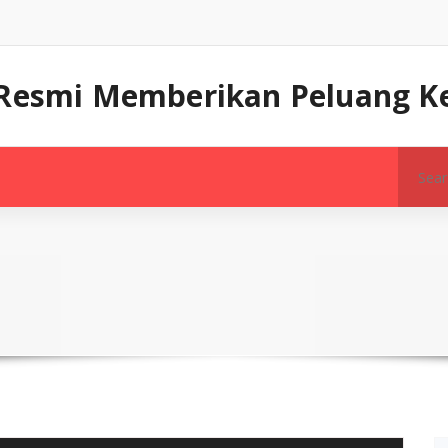
u Resmi Memberikan Peluang 
Search
for: