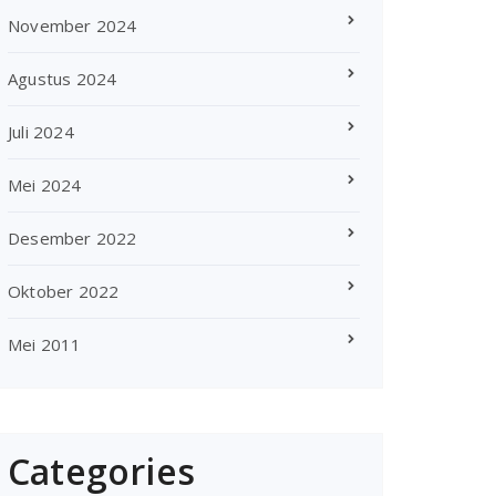
November 2024
Agustus 2024
Juli 2024
Mei 2024
Desember 2022
Oktober 2022
Mei 2011
Categories