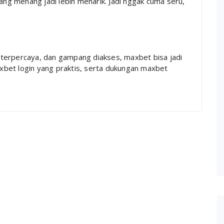
uang menang jadi lebih menarik. Jadi nggak cuma seru,
n, terpercaya, dan gampang diakses, maxbet bisa jadi
maxbet login yang praktis, serta dukungan maxbet