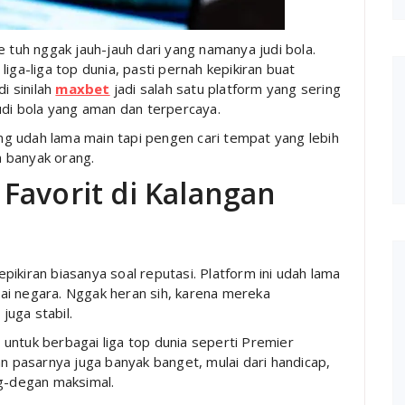
e tuh nggak jauh-jauh dari yang namanya judi bola.
iga-liga top dunia, pasti pernah kepikiran buat
i sinilah
maxbet
jadi salah satu platform yang sering
udi bola yang aman dan terpercaya.
g udah lama main tapi pengen cari tempat yang lebih
an banyak orang.
Favorit di Kalangan
ikiran biasanya soal reputasi. Platform ini udah lama
ai negara. Nggak heran sih, karena mereka
uga stabil.
n untuk berbagai liga top dunia seperti Premier
an pasarnya juga banyak banget, mulai dari handicap,
eg-degan maksimal.