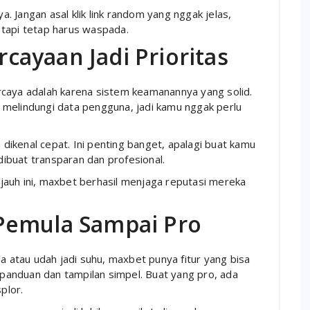
ya. Jangan asal klik link random yang nggak jelas,
, tapi tetap harus waspada.
ayaan Jadi Prioritas
rcaya adalah karena sistem keamanannya yang solid.
 melindungi data pengguna, jadi kamu nggak perlu
a dikenal cepat. Ini penting banget, apalagi buat kamu
ibuat transparan dan profesional.
sejauh ini, maxbet berhasil menjaga reputasi mereka
Pemula Sampai Pro
la atau udah jadi suhu, maxbet punya fitur yang bisa
anduan dan tampilan simpel. Buat yang pro, ada
plor.