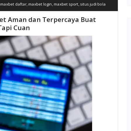
,
maxbet daftar
,
maxbet login
,
maxbet sport
,
situs judi bola
bet Aman dan Terpercaya Buat
Tapi Cuan