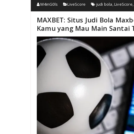
M4inG0ls
LiveScore
judi bola
,
LiveScore
MAXBET: Situs Judi Bola Max
Kamu yang Mau Main Santai 