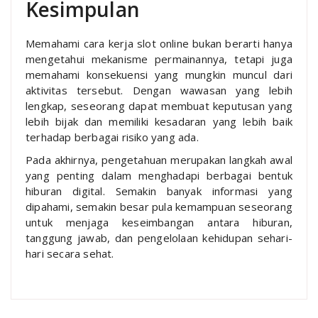
Kesimpulan
Memahami cara kerja slot online bukan berarti hanya
mengetahui mekanisme permainannya, tetapi juga
memahami konsekuensi yang mungkin muncul dari
aktivitas tersebut. Dengan wawasan yang lebih
lengkap, seseorang dapat membuat keputusan yang
lebih bijak dan memiliki kesadaran yang lebih baik
terhadap berbagai risiko yang ada.
Pada akhirnya, pengetahuan merupakan langkah awal
yang penting dalam menghadapi berbagai bentuk
hiburan digital. Semakin banyak informasi yang
dipahami, semakin besar pula kemampuan seseorang
untuk menjaga keseimbangan antara hiburan,
tanggung jawab, dan pengelolaan kehidupan sehari-
hari secara sehat.