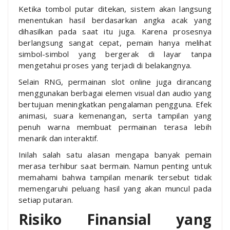
Ketika tombol putar ditekan, sistem akan langsung
menentukan hasil berdasarkan angka acak yang
dihasilkan pada saat itu juga. Karena prosesnya
berlangsung sangat cepat, pemain hanya melihat
simbol-simbol yang bergerak di layar tanpa
mengetahui proses yang terjadi di belakangnya.
Selain RNG, permainan slot online juga dirancang
menggunakan berbagai elemen visual dan audio yang
bertujuan meningkatkan pengalaman pengguna. Efek
animasi, suara kemenangan, serta tampilan yang
penuh warna membuat permainan terasa lebih
menarik dan interaktif.
Inilah salah satu alasan mengapa banyak pemain
merasa terhibur saat bermain. Namun penting untuk
memahami bahwa tampilan menarik tersebut tidak
memengaruhi peluang hasil yang akan muncul pada
setiap putaran.
Risiko Finansial yang