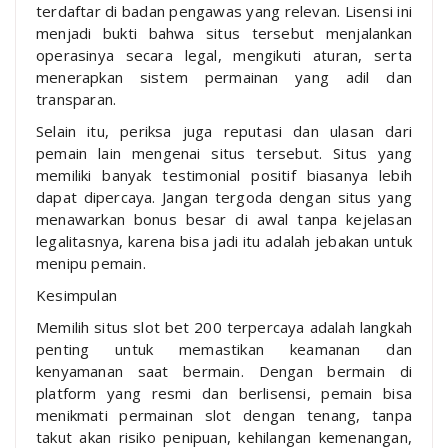
terdaftar di badan pengawas yang relevan. Lisensi ini
menjadi bukti bahwa situs tersebut menjalankan
operasinya secara legal, mengikuti aturan, serta
menerapkan sistem permainan yang adil dan
transparan.
Selain itu, periksa juga reputasi dan ulasan dari
pemain lain mengenai situs tersebut. Situs yang
memiliki banyak testimonial positif biasanya lebih
dapat dipercaya. Jangan tergoda dengan situs yang
menawarkan bonus besar di awal tanpa kejelasan
legalitasnya, karena bisa jadi itu adalah jebakan untuk
menipu pemain.
Kesimpulan
Memilih situs slot bet 200 terpercaya adalah langkah
penting untuk memastikan keamanan dan
kenyamanan saat bermain. Dengan bermain di
platform yang resmi dan berlisensi, pemain bisa
menikmati permainan slot dengan tenang, tanpa
takut akan risiko penipuan, kehilangan kemenangan,