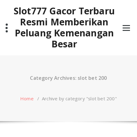
Skip
Slot777 Gacor Terbaru
to
content
Resmi Memberikan
Peluang Kemenangan
Besar
Category Archives: slot bet 200
Home
/
Archive by category "slot bet 200"