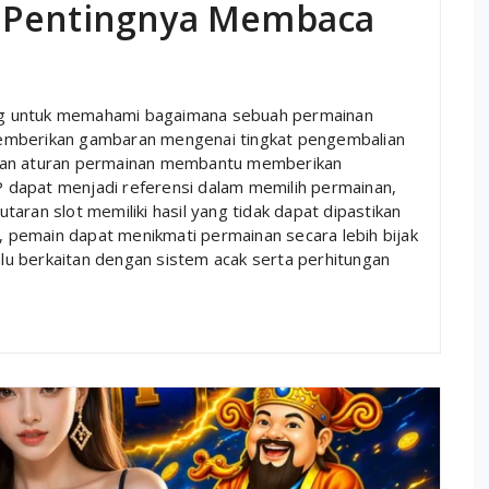
g Pentingnya Membaca
ng untuk memahami bagaimana sebuah permainan
P memberikan gambaran mengenai tingkat pengembalian
as dan aturan permainan membantu memberikan
 dapat menjadi referensi dalam memilih permainan,
aran slot memiliki hasil yang tidak dapat dipastikan
pemain dapat menikmati permainan secara lebih bijak
u berkaitan dengan sistem acak serta perhitungan