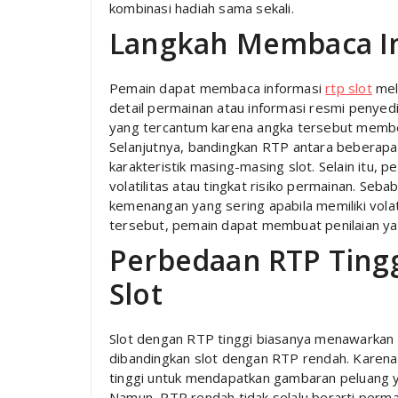
kombinasi hadiah sama sekali.
Langkah Membaca In
Pemain dapat membaca informasi
rtp slot
mel
detail permainan atau informasi resmi penyed
yang tercantum karena angka tersebut member
Selanjutnya, bandingkan RTP antara bebera
karakteristik masing-masing slot. Selain itu, p
volatilitas atau tingkat risiko permainan. Se
kemenangan yang sering apabila memiliki vola
tersebut, pemain dapat membuat penilaian ya
Perbedaan RTP Ting
Slot
Slot dengan RTP tinggi biasanya menawarkan 
dibandingkan slot dengan RTP rendah. Karena
tinggi untuk mendapatkan gambaran peluang ya
Namun, RTP rendah tidak selalu berarti perma