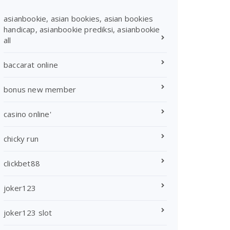
asianbookie, asian bookies, asian bookies
handicap, asianbookie prediksi, asianbookie
all
baccarat online
bonus new member
casino online'
chicky run
clickbet88
joker123
joker123 slot