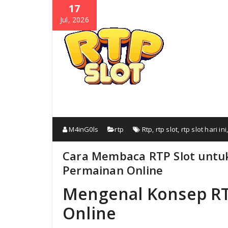
17
Jul, 2026
M4inG0ls
rtp
Rtp
,
rtp slot
,
rtp slot hari ini
Cara Membaca RTP Slot unt
Permainan Online
Mengenal Konsep RT
Online