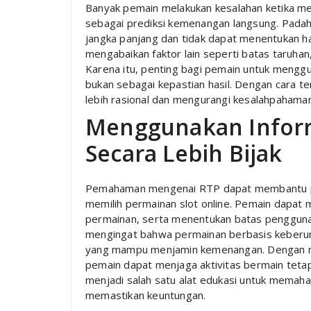
Banyak pemain melakukan kesalahan ketika 
sebagai prediksi kemenangan langsung. Padah
jangka panjang dan tidak dapat menentukan hasi
mengabaikan faktor lain seperti batas taruhan
Karena itu, penting bagi pemain untuk meng
bukan sebagai kepastian hasil. Dengan cara t
lebih rasional dan mengurangi kesalahpahama
Menggunakan Inform
Secara Lebih Bijak
Pemahaman mengenai RTP dapat membantu pe
memilih permainan slot online. Pemain dapat
permainan, serta menentukan batas penggunaa
mengingat bahwa permainan berbasis keberunt
yang mampu menjamin kemenangan. Dengan me
pemain dapat menjaga aktivitas bermain tetap 
menjadi salah satu alat edukasi untuk memah
memastikan keuntungan.