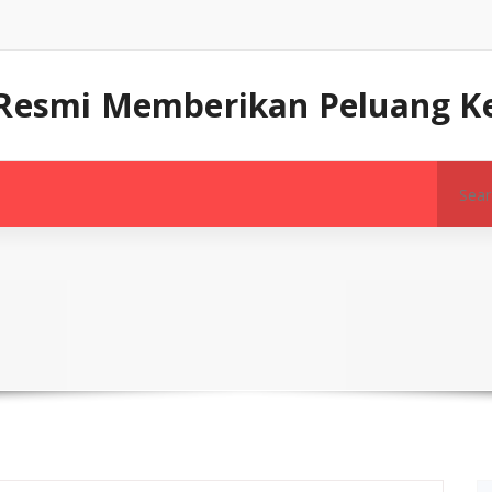
u Resmi Memberikan Peluang 
Search
for: