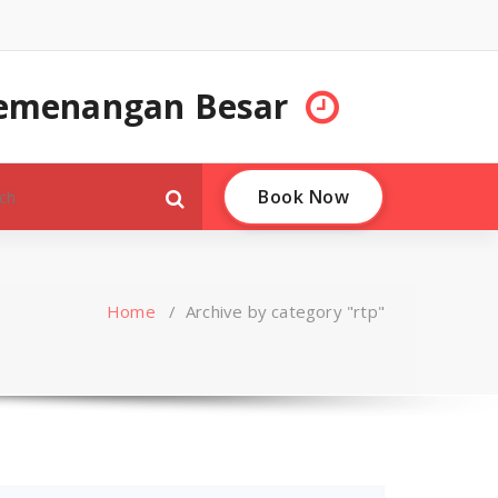
Kemenangan Besar
Book Now
Home
/
Archive by category "rtp"