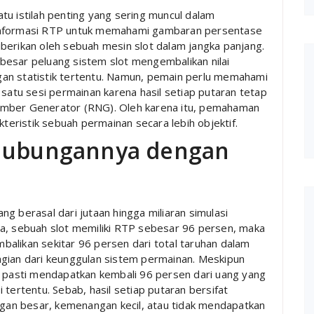
tu istilah penting yang sering muncul dalam
 informasi RTP untuk memahami gambaran persentase
berikan oleh sebuah mesin slot dalam jangka panjang.
besar peluang sistem slot mengembalikan nilai
an statistik tertentu. Namun, pemain perlu memahami
tu sesi permainan karena hasil setiap putaran tetap
umber Generator (RNG). Oleh karena itu, pemahaman
ristik sebuah permainan secara lebih objektif.
 Hubungannya dengan
g berasal dari jutaan hingga miliaran simulasi
ya, sebuah slot memiliki RTP sebesar 96 persen, maka
alikan sekitar 96 persen dari total taruhan dalam
agian dari keunggulan sistem permainan. Meskipun
n pasti mendapatkan kembali 96 persen dari uang yang
 tertentu. Sebab, hasil setiap putaran bersifat
an besar, kemenangan kecil, atau tidak mendapatkan