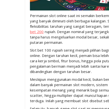
Permainan slot online saat ini semakin berkem
yang banyak diminati oleh berbagai kalangan. S
fleksibilitas taruhan yang sangat beragam, t
bet 200
rupiah. Dengan nominal yang terjang
tanpa harus mengeluarkan modal besar, sekali
putaran permainan.
Slot bet 100 rupiah sering menjadi pilihan ba
online. Dengan taruhan kecil, pemain bisa le
cara kerja simbol, fitur bonus, hingga pola pu
pengalaman bermain menjadi lebih santai karena
dibandingkan dengan taruhan besar.
Meskipun menggunakan modal kecil, bukan ber
dalam banyak permainan slot modern, sistem
kesempatan menang yang menarik bagi semua je
scatter, hingga multiplier dapat muncul kapa
terduga. Inilah yang membuat slot disebut se
Selain itu, banyak game slot saat ini menggu