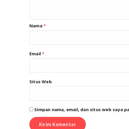
Nama
*
Email
*
Situs Web
Simpan nama, email, dan situs web saya p