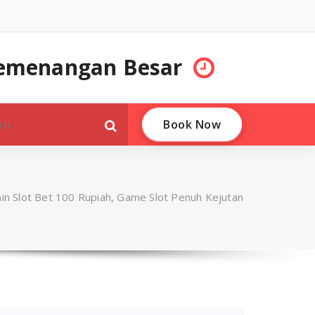
Kemenangan Besar
Book Now
in Slot Bet 100 Rupiah, Game Slot Penuh Kejutan