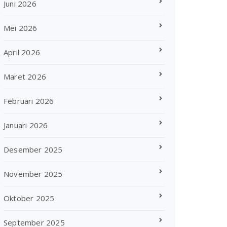
Juni 2026
Mei 2026
April 2026
Maret 2026
Februari 2026
Januari 2026
Desember 2025
November 2025
Oktober 2025
September 2025