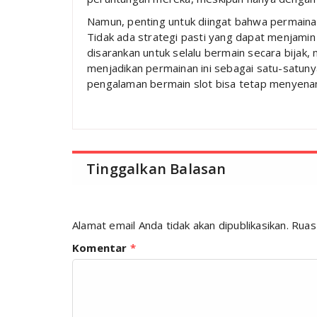
Namun, penting untuk diingat bahwa permainan
Tidak ada strategi pasti yang dapat menjamin
disarankan untuk selalu bermain secara bijak,
menjadikan permainan ini sebagai satu-satuny
pengalaman bermain slot bisa tetap menyenan
Tinggalkan Balasan
Alamat email Anda tidak akan dipublikasikan.
Ruas
Komentar
*