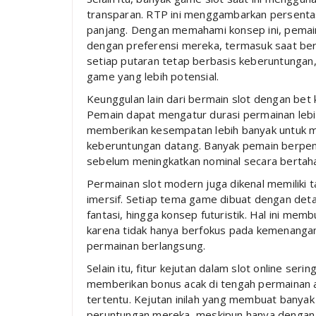
transparan. RTP ini menggambarkan persent
panjang. Dengan memahami konsep ini, pemain 
dengan preferensi mereka, termasuk saat ber
setiap putaran tetap berbasis keberuntungan
game yang lebih potensial.
Keunggulan lain dari bermain slot dengan bet
Pemain dapat mengatur durasi permainan lebih 
memberikan kesempatan lebih banyak untuk m
keberuntungan datang. Banyak pemain berpeng
sebelum meningkatkan nominal secara bertaha
Permainan slot modern juga dikenal memiliki t
imersif. Setiap tema game dibuat dengan detail
fantasi, hingga konsep futuristik. Hal ini m
karena tidak hanya berfokus pada kemenangan,
permainan berlangsung.
Selain itu, fitur kejutan dalam slot online ser
memberikan bonus acak di tengah permainan at
tertentu. Kejutan inilah yang membuat bany
peruntungan mereka, meskipun hanya dengan ta