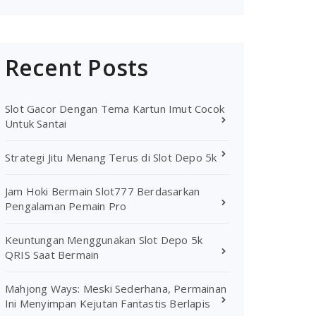
Recent Posts
Slot Gacor Dengan Tema Kartun Imut Cocok
Untuk Santai
Strategi Jitu Menang Terus di Slot Depo 5k
Jam Hoki Bermain Slot777 Berdasarkan
Pengalaman Pemain Pro
Keuntungan Menggunakan Slot Depo 5k
QRIS Saat Bermain
Mahjong Ways: Meski Sederhana, Permainan
Ini Menyimpan Kejutan Fantastis Berlapis