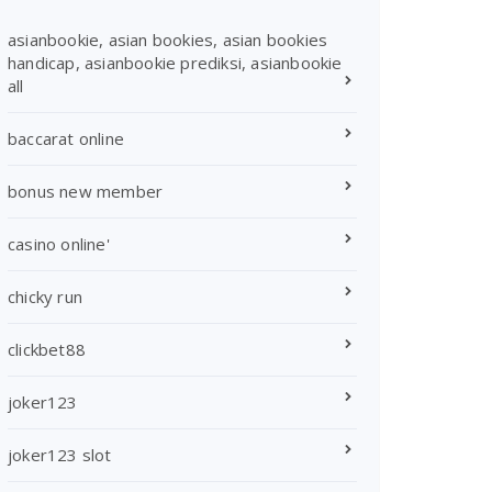
asianbookie, asian bookies, asian bookies
handicap, asianbookie prediksi, asianbookie
all
baccarat online
bonus new member
casino online'
chicky run
clickbet88
joker123
joker123 slot