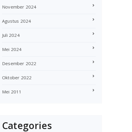
November 2024
Agustus 2024
Juli 2024
Mei 2024
Desember 2022
Oktober 2022
Mei 2011
Categories