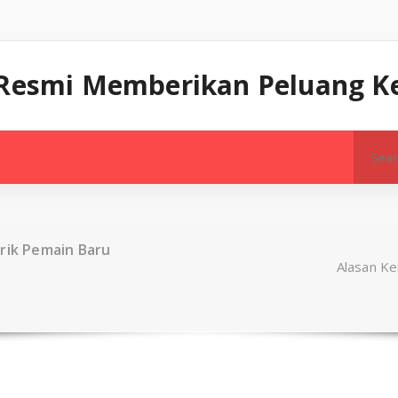
u Resmi Memberikan Peluang 
Search
for:
arik Pemain Baru
Alasan Ke