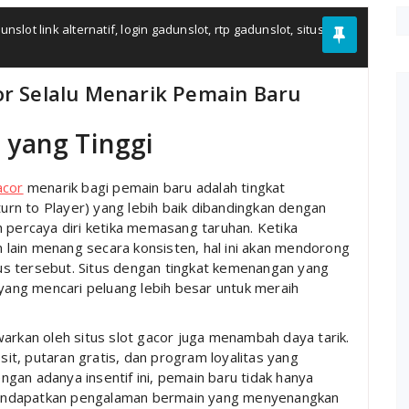
unslot link alternatif
,
login gadunslot
,
rtp gadunslot
,
situs
or Selalu Menarik Pemain Baru
 yang Tinggi
acor
menarik bagi pemain baru adalah tingkat
rn to Player) yang lebih baik dibandingkan dengan
h percaya diri ketika memasang taruhan. Ketika
lain menang secara konsisten, hal ini akan mendorong
s tersebut. Situs dengan tingkat kemenangan yang
 yang mencari peluang lebih besar untuk meraih
arkan oleh situs slot gacor juga menambah daya tarik.
t, putaran gratis, dan program loyalitas yang
gan adanya insentif ini, pemain baru tidak hanya
endapatkan pengalaman bermain yang menyenangkan