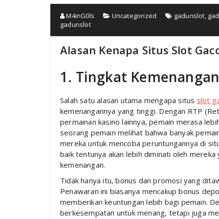
M4inG0ls
Uncategorized
gadunslot
,
gad
gadunslot
Alasan Kenapa Situs Slot Gac
1. Tingkat Kemenangan
Salah satu alasan utama mengapa situs
slot g
kemenangannya yang tinggi. Dengan RTP (Retu
permainan kasino lainnya, pemain merasa lebi
seorang pemain melihat bahwa banyak pemain 
mereka untuk mencoba peruntungannya di situ
baik tentunya akan lebih diminati oleh mereka
kemenangan.
Tidak hanya itu, bonus dan promosi yang ditaw
Penawaran ini biasanya mencakup bonus deposi
memberikan keuntungan lebih bagi pemain. Den
berkesempatan untuk menang, tetapi juga m