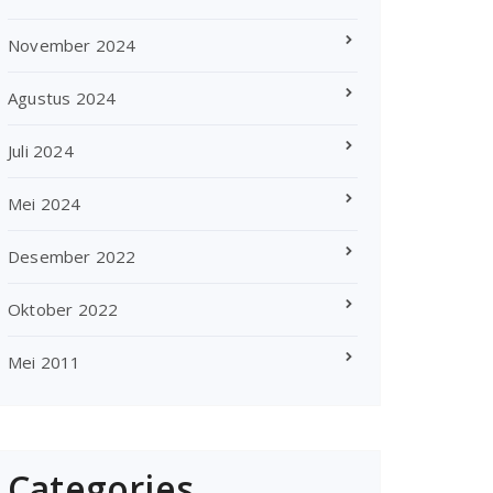
November 2024
Agustus 2024
Juli 2024
Mei 2024
Desember 2022
Oktober 2022
Mei 2011
Categories