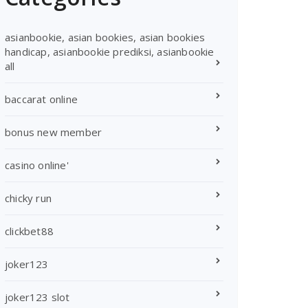
asianbookie, asian bookies, asian bookies
handicap, asianbookie prediksi, asianbookie
all
baccarat online
bonus new member
casino online'
chicky run
clickbet88
joker123
joker123 slot