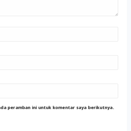
ada peramban ini untuk komentar saya berikutnya.