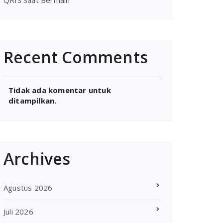
QRIS Saat Bermain
Recent Comments
Tidak ada komentar untuk
ditampilkan.
Archives
Agustus 2026
Juli 2026