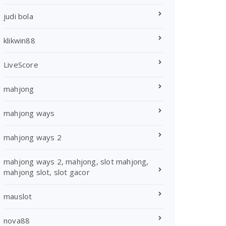
judi bola
klikwin88
LiveScore
mahjong
mahjong ways
mahjong ways 2
mahjong ways 2, mahjong, slot mahjong,
mahjong slot, slot gacor
mauslot
nova88