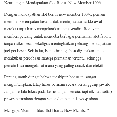
Keuntungan Mendapatkan Slot Bonus New Member 100%
Dengan mendapatkan slot bonus new member 100%, pemain
memiliki kesempatan besar untuk meningkatkan saldo awal
mereka tanpa harus mengeluarkan uang sendiri. Bonus ini
memberi peluang untuk mencoba berbagai permainan slot favorit
tanpa risiko besar, sekaligus meningkatkan peluang mendapatkan
jackpot besar. Selain itu, bonus ini juga bisa digunakan untuk
melakukan percobaan strategi permainan tertentu, sehingga
pemain bisa mengetahui mana yang paling cocok dan efektif.
Penting untuk diingat bahwa meskipun bonus ini sangat
menguntungkan, tetap harus bermain secara bertanggung jawab.
Jangan terlalu fokus pada kemenangan semata, tapi nikmati setiap
proses permainan dengan santai dan penuh kewaspadaan.
Mengapa Memilih Situs Slot Bonus New Member?