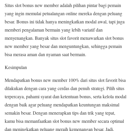
Situs slot bonus new member adalah pilihan pintar bagi pemain
yang ingin memulai petualangan online mereka dengan peluang
besar. Bonus ini tidak hanya meningkatkan modal awal, tapi juga
memberi pengalaman bermain yang lebih variatif dan
menyenangkan. Banyak situs slot favorit menawarkan slot bonus
new member yang besar dan menguntungkan, sehingga pemain
bisa merasa aman dan nyaman saat bermain.
Kesimpulan
Mendapatkan bonus new member 100% dari situs slot favorit bisa
dilakukan dengan cara yang cerdas dan penuh strategi. Pilih situs
terpercaya, pahami syarat dan ketentuan bonus, serta kelola modal
dengan baik agar peluang mendapatkan keuntungan maksimal
semakin besar. Dengan menerapkan tips dan trik yang tepat,
kamu bisa memanfaatkan slot bonus new member secara optimal
dan meningkatkan peluang meraih kemenangan besar. Jadi,