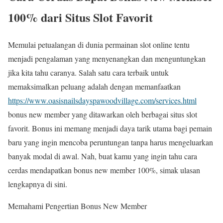
100% dari Situs Slot Favorit
Memulai petualangan di dunia permainan slot online tentu
menjadi pengalaman yang menyenangkan dan menguntungkan
jika kita tahu caranya. Salah satu cara terbaik untuk
memaksimalkan peluang adalah dengan memanfaatkan
https://www.oasisnailsdayspawoodvillage.com/services.html
bonus new member yang ditawarkan oleh berbagai situs slot
favorit. Bonus ini memang menjadi daya tarik utama bagi pemain
baru yang ingin mencoba peruntungan tanpa harus mengeluarkan
banyak modal di awal. Nah, buat kamu yang ingin tahu cara
cerdas mendapatkan bonus new member 100%, simak ulasan
lengkapnya di sini.
Memahami Pengertian Bonus New Member