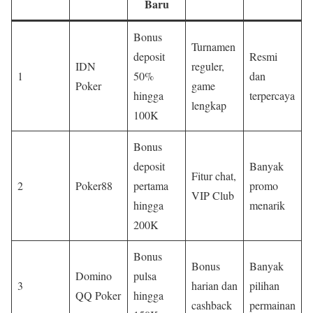
Baru
Bonus
Turnamen
deposit
Resmi
IDN
reguler,
1
50%
dan
Poker
game
hingga
terpercaya
lengkap
100K
Bonus
deposit
Banyak
Fitur chat,
2
Poker88
pertama
promo
VIP Club
hingga
menarik
200K
Bonus
Bonus
Banyak
Domino
pulsa
3
harian dan
pilihan
QQ Poker
hingga
cashback
permainan