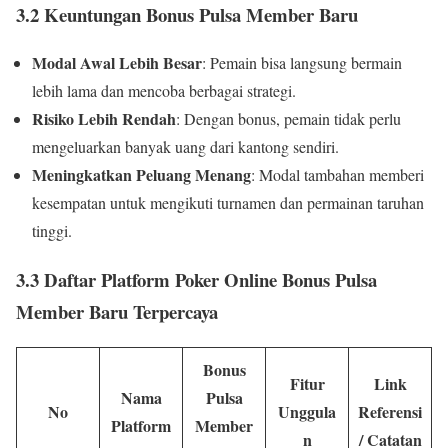
3.2 Keuntungan Bonus Pulsa Member Baru
Modal Awal Lebih Besar
: Pemain bisa langsung bermain
lebih lama dan mencoba berbagai strategi.
Risiko Lebih Rendah
: Dengan bonus, pemain tidak perlu
mengeluarkan banyak uang dari kantong sendiri.
Meningkatkan Peluang Menang
: Modal tambahan memberi
kesempatan untuk mengikuti turnamen dan permainan taruhan
tinggi.
3.3 Daftar Platform Poker Online Bonus Pulsa
Member Baru Terpercaya
Bonus
Fitur
Link
Nama
Pulsa
No
Unggula
Referensi
Platform
Member
n
/ Catatan