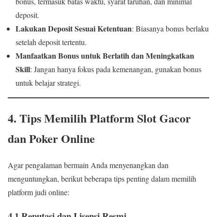
bonus, termasuk batas waktu, syarat taruhan, dan minimal
deposit.
Lakukan Deposit Sesuai Ketentuan
: Biasanya bonus berlaku
setelah deposit tertentu.
Manfaatkan Bonus untuk Berlatih dan Meningkatkan
Skill
: Jangan hanya fokus pada kemenangan, gunakan bonus
untuk belajar strategi.
4. Tips Memilih Platform Slot Gacor
dan Poker Online
Agar pengalaman bermain Anda menyenangkan dan
menguntungkan, berikut beberapa tips penting dalam memilih
platform judi online:
4.1 Reputasi dan Lisensi Resmi