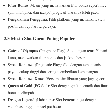
Fitur Bonus
: Mesin yang menawarkan fitur bonus seperti free
spin, multiplier, dan jackpot progresif biasanya lebih gacor.
Pengalaman Pengguna
: Pilih platform yang memiliki review
positif dan reputasi terpercaya.
2.3 Mesin Slot Gacor Paling Populer
Gates of Olympus
(Pragmatic Play): Slot dengan tema Yunani
kuno, menawarkan fitur bonus dan jackpot besar.
Sweet Bonanza
(Pragmatic Play): Slot dengan tema manis,
payout cukup tinggi dan sering memberikan kemenangan.
Sweet Bonanza Xmas
: Versi musim liburan yang juga gacor.
Queen of Gold
(PG Soft): Slot dengan grafis menarik dan fitur
bonus melimpah.
Dragon Legend
(Habanero): Slot bertema naga dengan
volatilitas tinggi dan jackpot besar.