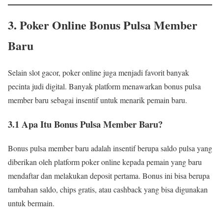
3. Poker Online Bonus Pulsa Member
Baru
Selain slot gacor, poker online juga menjadi favorit banyak
pecinta judi digital. Banyak platform menawarkan bonus pulsa
member baru sebagai insentif untuk menarik pemain baru.
3.1 Apa Itu Bonus Pulsa Member Baru?
Bonus pulsa member baru adalah insentif berupa saldo pulsa yang
diberikan oleh platform poker online kepada pemain yang baru
mendaftar dan melakukan deposit pertama. Bonus ini bisa berupa
tambahan saldo, chips gratis, atau cashback yang bisa digunakan
untuk bermain.