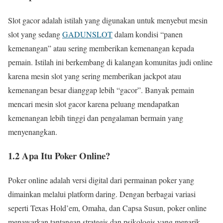
Slot gacor adalah istilah yang digunakan untuk menyebut mesin
slot yang sedang
GADUNSLOT
dalam kondisi “panen
kemenangan” atau sering memberikan kemenangan kepada
pemain. Istilah ini berkembang di kalangan komunitas judi online
karena mesin slot yang sering memberikan jackpot atau
kemenangan besar dianggap lebih “gacor”. Banyak pemain
mencari mesin slot gacor karena peluang mendapatkan
kemenangan lebih tinggi dan pengalaman bermain yang
menyenangkan.
1.2 Apa Itu Poker Online?
Poker online adalah versi digital dari permainan poker yang
dimainkan melalui platform daring. Dengan berbagai variasi
seperti Texas Hold’em, Omaha, dan Capsa Susun, poker online
menawarkan tantangan strategis dan psikologis yang menarik.