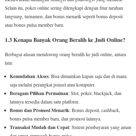
Selain itu, poker online sering dilengkapi dengan fitur taruhan
langsung, turnamen, dan bonus menarik seperti bonus deposit
atau bonus pulsa member baru.
1.3 Kenapa Banyak Orang Beralih ke Judi Online?
Berbagai alasan mendorong orang beralih ke judi online, antara
lain:
Kemudahan Akses
: Bisa dimainkan kapan saja dan di mana
saja melalui perangkat ponsel atau komputer.
Beragam Pilihan Permainan
: Slot, poker, blackjack, dan
lainnya tersedia dalam satu platform.
Bonus dan Promosi Menarik
: Bonus deposit, cashback,
bonus pulsa member baru, dan promosi lainnya.
Transaksi Mudah dan Cepat
: Sistem pembayaran yang aman
dan cepat, termasuk bonus pulsa.