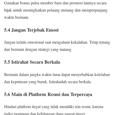
Gunakan bonus pulsa member baru dan promosi lainnya secara
bijak untuk meningkatkan peluang menang dan memperpanjang
waktu bermain.
5.4 Jangan Terjebak Emosi
Jangan terlalu emosional saat mengalami kekalahan. Tetap tenang
dan bermain dengan strategi yang matang.
5.5 Istirahat Secara Berkala
Bermain dalam jangka waktu lama dapat menyebabkan kelelahan
dan keputusan yang buruk. Istirahatlah secara berkala.
5.6 Main di Platform Resmi dan Terpercaya
Hindari platform ilegal yang tidak memiliki izin resmi, karena
risiko penipuan dan kehilangan dana sangat tinggi.