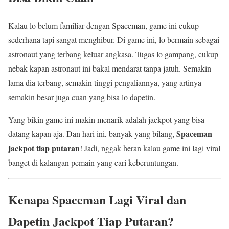
Kalau lo belum familiar dengan Spaceman, game ini cukup
sederhana tapi sangat menghibur. Di game ini, lo bermain sebagai
astronaut yang terbang keluar angkasa. Tugas lo gampang, cukup
nebak kapan astronaut ini bakal mendarat tanpa jatuh. Semakin
lama dia terbang, semakin tinggi pengaliannya, yang artinya
semakin besar juga cuan yang bisa lo dapetin.
Yang bikin game ini makin menarik adalah jackpot yang bisa
Spaceman
datang kapan aja. Dan hari ini, banyak yang bilang,
jackpot tiap putaran
! Jadi, nggak heran kalau game ini lagi viral
banget di kalangan pemain yang cari keberuntungan.
Kenapa Spaceman Lagi Viral dan
Dapetin Jackpot Tiap Putaran?