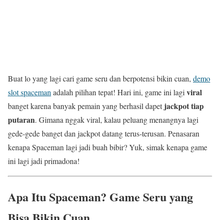
Buat lo yang lagi cari game seru dan berpotensi bikin cuan,
demo
viral
slot spaceman
adalah pilihan tepat! Hari ini, game ini lagi
jackpot tiap
banget karena banyak pemain yang berhasil dapet
putaran
. Gimana nggak viral, kalau peluang menangnya lagi
gede-gede banget dan jackpot datang terus-terusan. Penasaran
kenapa Spaceman lagi jadi buah bibir? Yuk, simak kenapa game
ini lagi jadi primadona!
Apa Itu Spaceman? Game Seru yang
Bisa Bikin Cuan