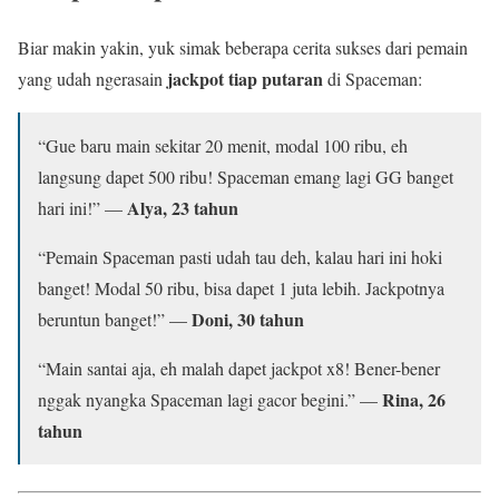
Biar makin yakin, yuk simak beberapa cerita sukses dari pemain
jackpot tiap putaran
yang udah ngerasain
di Spaceman:
“Gue baru main sekitar 20 menit, modal 100 ribu, eh
langsung dapet 500 ribu! Spaceman emang lagi GG banget
Alya, 23 tahun
hari ini!” —
“Pemain Spaceman pasti udah tau deh, kalau hari ini hoki
banget! Modal 50 ribu, bisa dapet 1 juta lebih. Jackpotnya
Doni, 30 tahun
beruntun banget!” —
“Main santai aja, eh malah dapet jackpot x8! Bener-bener
Rina, 26
nggak nyangka Spaceman lagi gacor begini.” —
tahun