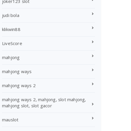
joker123 slot
judi bola
klikwin88
LiveScore
mahjong
mahjong ways
mahjong ways 2
mahjong ways 2, mahjong, slot mahjong,
mahjong slot, slot gacor
mauslot