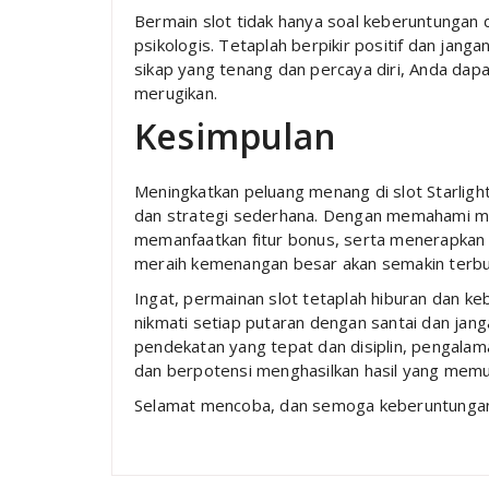
Bermain slot tidak hanya soal keberuntungan d
psikologis. Tetaplah berpikir positif dan jan
sikap yang tenang dan percaya diri, Anda dapa
merugikan.
Kesimpulan
Meningkatkan peluang menang di slot Starlig
dan strategi sederhana. Dengan memahami me
memanfaatkan fitur bonus, serta menerapkan 
meraih kemenangan besar akan semakin terbu
Ingat, permainan slot tetaplah hiburan dan ke
nikmati setiap putaran dengan santai dan ja
pendekatan yang tepat dan disiplin, pengala
dan berpotensi menghasilkan hasil yang mem
Selamat mencoba, dan semoga keberuntungan se