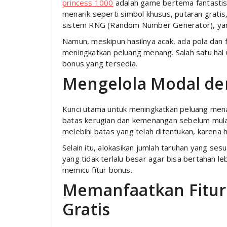
princess 1000
adalah game bertema fantastis y
menarik seperti simbol khusus, putaran gratis
sistem RNG (Random Number Generator), yang
Namun, meskipun hasilnya acak, ada pola dan f
meningkatkan peluang menang. Salah satu hal
bonus yang tersedia.
Mengelola Modal de
Kunci utama untuk meningkatkan peluang mena
batas kerugian dan kemenangan sebelum mulai
melebihi batas yang telah ditentukan, karena 
Selain itu, alokasikan jumlah taruhan yang sesua
yang tidak terlalu besar agar bisa bertahan l
memicu fitur bonus.
Memanfaatkan Fitur
Gratis