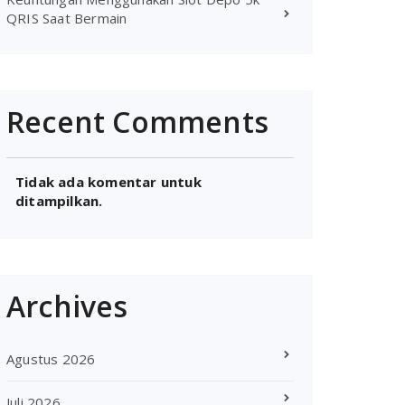
QRIS Saat Bermain
Recent Comments
Tidak ada komentar untuk
ditampilkan.
Archives
Agustus 2026
Juli 2026