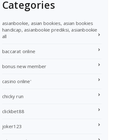
Categories
asianbookie, asian bookies, asian bookies
handicap, asianbookie prediksi, asianbookie
all
baccarat online
bonus new member
casino online'
chicky run
clickbet88
joker123