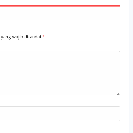
 yang wajib ditandai
*