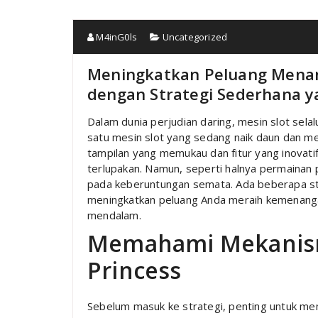
M4inG0ls
Uncategorized
Meningkatkan Peluang Menang 
dengan Strategi Sederhana ya
Dalam dunia perjudian daring, mesin slot selal
satu mesin slot yang sedang naik daun dan men
tampilan yang memukau dan fitur yang inovati
terlupakan. Namun, seperti halnya permainan
pada keberuntungan semata. Ada beberapa s
meningkatkan peluang Anda meraih kemenangan 
mendalam.
Memahami Mekanisme
Princess
Sebelum masuk ke strategi, penting untuk me