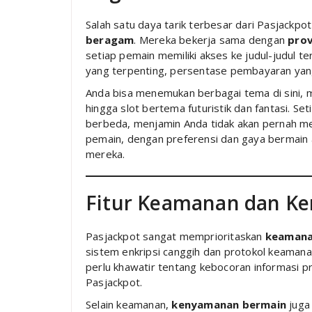
Salah satu daya tarik terbesar dari Pasjackpo
beragam
. Mereka bekerja sama dengan
prov
setiap pemain memiliki akses ke judul-judul ter
yang terpenting, persentase pembayaran yang 
Anda bisa menemukan berbagai tema di sini, m
hingga slot bertema futuristik dan fantasi. 
berbeda, menjamin Anda tidak akan pernah me
pemain, dengan preferensi dan gaya bermain a
mereka.
Fitur Keamanan dan K
Pasjackpot sangat memprioritaskan
keamana
sistem enkripsi canggih dan protokol keaman
perlu khawatir tentang kebocoran informasi p
Pasjackpot.
Selain keamanan,
kenyamanan bermain
juga 