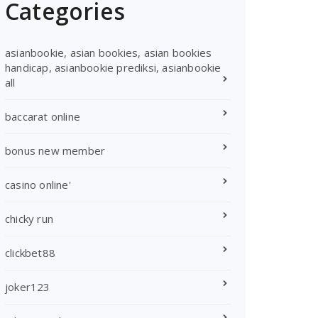
Categories
asianbookie, asian bookies, asian bookies
handicap, asianbookie prediksi, asianbookie
all
baccarat online
bonus new member
casino online'
chicky run
clickbet88
joker123