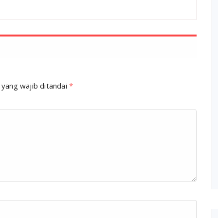
 yang wajib ditandai
*