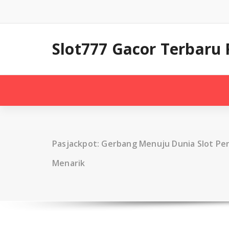
Skip
to
content
Slot777 Gacor Terbar
Pasjackpot: Gerbang Menuju Dunia Slot Pe
Menarik