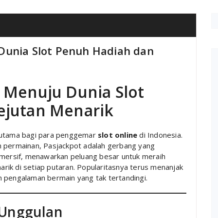
Dunia Slot Penuh Hadiah dan
 Menuju Dunia Slot
ejutan Menarik
i utama bagi para penggemar
slot online
di Indonesia.
 permainan, Pasjackpot adalah gerbang yang
 imersif, menawarkan peluang besar untuk meraih
rik di setiap putaran. Popularitasnya terus menanjak
n pengalaman bermain yang tak tertandingi.
 Unggulan