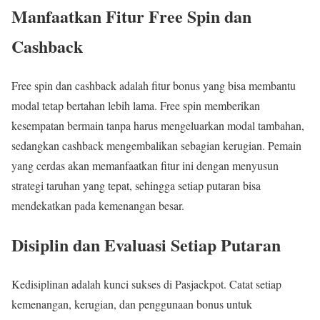
Manfaatkan Fitur Free Spin dan
Cashback
Free spin dan cashback adalah fitur bonus yang bisa membantu
modal tetap bertahan lebih lama. Free spin memberikan
kesempatan bermain tanpa harus mengeluarkan modal tambahan,
sedangkan cashback mengembalikan sebagian kerugian. Pemain
yang cerdas akan memanfaatkan fitur ini dengan menyusun
strategi taruhan yang tepat, sehingga setiap putaran bisa
mendekatkan pada kemenangan besar.
Disiplin dan Evaluasi Setiap Putaran
Kedisiplinan adalah kunci sukses di Pasjackpot. Catat setiap
kemenangan, kerugian, dan penggunaan bonus untuk