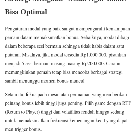
Bisa Optimal
Pengaturan modal yang baik sangat mempengaruhi kemampuan
pemain dalam memaksimalkan bonus. Sebaiknya, modal dibagi
dalam beberapa sesi bermain sehingga tidak habis dalam satu
putaran. Misalnya, jika modal tersedia Rp1.000.000, pisahkan
menjadi 5 sesi bermain masing-masing Rp200.000. Cara ini
memungkinkan pemain tetap bisa mencoba berbagai strategi
sambil menunggu momen bonus muncul.
Selain itu, fokus pada mesin atau permainan yang memberikan
peluang bonus lebih tinggi juga penting. Pilih game dengan RTP
(Return to Player) tinggi dan volatilitas rendah hingga sedang
untuk memaksimalkan frekuensi kemenangan kecil yang dapat
men-trigger bonus.