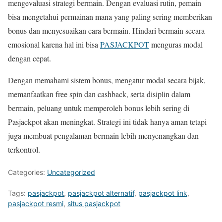
mengevaluasi strategi bermain. Dengan evaluasi rutin, pemain
bisa mengetahui permainan mana yang paling sering memberikan
bonus dan menyesuaikan cara bermain. Hindari bermain secara
emosional karena hal ini bisa
PASJACKPOT
menguras modal
dengan cepat.
Dengan memahami sistem bonus, mengatur modal secara bijak,
memanfaatkan free spin dan cashback, serta disiplin dalam
bermain, peluang untuk memperoleh bonus lebih sering di
Pasjackpot akan meningkat. Strategi ini tidak hanya aman tetapi
juga membuat pengalaman bermain lebih menyenangkan dan
terkontrol.
Categories:
Uncategorized
Tags:
pasjackpot
,
pasjackpot alternatif
,
pasjackpot link
,
pasjackpot resmi
,
situs pasjackpot