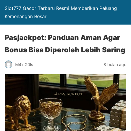
Slot777 Gacor Terbaru Resmi Memberikan Peluang
Kemenangan Besar
Pasjackpot: Panduan Aman Agar
Bonus Bisa Diperoleh Lebih Sering
M4inG0ls
8 bulan ago