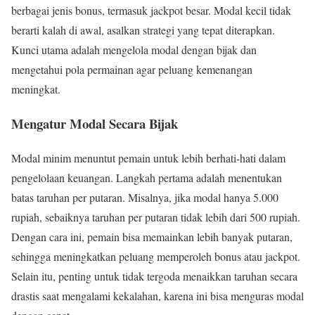
berbagai jenis bonus, termasuk jackpot besar. Modal kecil tidak
berarti kalah di awal, asalkan strategi yang tepat diterapkan.
Kunci utama adalah mengelola modal dengan bijak dan
mengetahui pola permainan agar peluang kemenangan
meningkat.
Mengatur Modal Secara Bijak
Modal minim menuntut pemain untuk lebih berhati-hati dalam
pengelolaan keuangan. Langkah pertama adalah menentukan
batas taruhan per putaran. Misalnya, jika modal hanya 5.000
rupiah, sebaiknya taruhan per putaran tidak lebih dari 500 rupiah.
Dengan cara ini, pemain bisa memainkan lebih banyak putaran,
sehingga meningkatkan peluang memperoleh bonus atau jackpot.
Selain itu, penting untuk tidak tergoda menaikkan taruhan secara
drastis saat mengalami kekalahan, karena ini bisa menguras modal