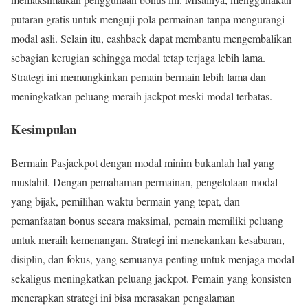
putaran gratis untuk menguji pola permainan tanpa mengurangi
modal asli. Selain itu, cashback dapat membantu mengembalikan
sebagian kerugian sehingga modal tetap terjaga lebih lama.
Strategi ini memungkinkan pemain bermain lebih lama dan
meningkatkan peluang meraih jackpot meski modal terbatas.
Kesimpulan
Bermain Pasjackpot dengan modal minim bukanlah hal yang
mustahil. Dengan pemahaman permainan, pengelolaan modal
yang bijak, pemilihan waktu bermain yang tepat, dan
pemanfaatan bonus secara maksimal, pemain memiliki peluang
untuk meraih kemenangan. Strategi ini menekankan kesabaran,
disiplin, dan fokus, yang semuanya penting untuk menjaga modal
sekaligus meningkatkan peluang jackpot. Pemain yang konsisten
menerapkan strategi ini bisa merasakan pengalaman