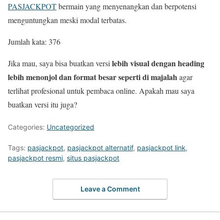
PASJACKPOT
bermain yang menyenangkan dan berpotensi
menguntungkan meski modal terbatas.
Jumlah kata: 376
lebih visual dengan heading
Jika mau, saya bisa buatkan versi
lebih menonjol dan format besar seperti di majalah
agar
terlihat profesional untuk pembaca online. Apakah mau saya
buatkan versi itu juga?
Categories:
Uncategorized
Tags:
pasjackpot
,
pasjackpot alternatif
,
pasjackpot link
,
pasjackpot resmi
,
situs pasjackpot
Leave a Comment