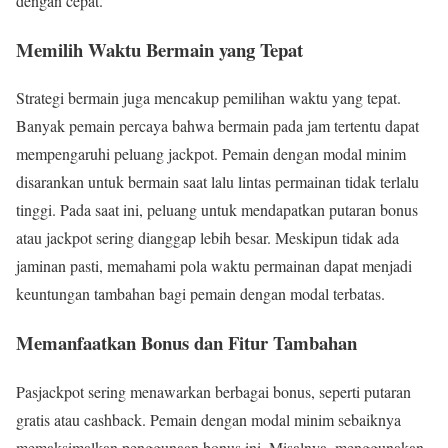
dengan cepat.
Memilih Waktu Bermain yang Tepat
Strategi bermain juga mencakup pemilihan waktu yang tepat.
Banyak pemain percaya bahwa bermain pada jam tertentu dapat
mempengaruhi peluang jackpot. Pemain dengan modal minim
disarankan untuk bermain saat lalu lintas permainan tidak terlalu
tinggi. Pada saat ini, peluang untuk mendapatkan putaran bonus
atau jackpot sering dianggap lebih besar. Meskipun tidak ada
jaminan pasti, memahami pola waktu permainan dapat menjadi
keuntungan tambahan bagi pemain dengan modal terbatas.
Memanfaatkan Bonus dan Fitur Tambahan
Pasjackpot sering menawarkan berbagai bonus, seperti putaran
gratis atau cashback. Pemain dengan modal minim sebaiknya
memaksimalkan penggunaan bonus ini. Misalnya, menggunakan