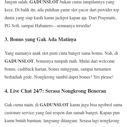
GADUNSLOT
Jangan salah,
bukan cuma tampilannya yang
kece. Di balik itu, ada puluhan game slot gacor dari provider top
dunia yang siap kasih kamu jackpot kapan aja. Dari Pragmatic,
PG Soft, sampai Habanero—semuanya tersedia!
3.
Bonus yang Gak Ada Matinya
Yang namanya anak slot pasti cinta banget sama bonus. Nah, di
GADUNSLOT
, bonusnya tumpah ruah. Mulai dari welcome
bonus, cashback harian, bonus mingguan, sampai turnamen
berhadiah gede. Nongkrong sambil dapet bonus? Yes please!
4.
Live Chat 24/7: Serasa Nongkrong Beneran
GADUNSLOT
Gak cuma main, di
kamu juga bisa ngobrol sama
customer service yang fast respon dan ramah banget. Kapan pun
kamu butuh bantuan, langsung ditangani. Serasa lagi nongkrong