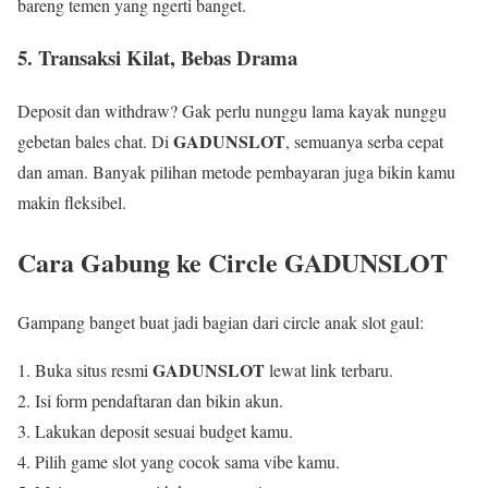
bareng temen yang ngerti banget.
5.
Transaksi Kilat, Bebas Drama
Deposit dan withdraw? Gak perlu nunggu lama kayak nunggu
GADUNSLOT
gebetan bales chat. Di
, semuanya serba cepat
dan aman. Banyak pilihan metode pembayaran juga bikin kamu
makin fleksibel.
Cara Gabung ke Circle GADUNSLOT
Gampang banget buat jadi bagian dari circle anak slot gaul:
GADUNSLOT
Buka situs resmi
lewat link terbaru.
Isi form pendaftaran dan bikin akun.
Lakukan deposit sesuai budget kamu.
Pilih game slot yang cocok sama vibe kamu.