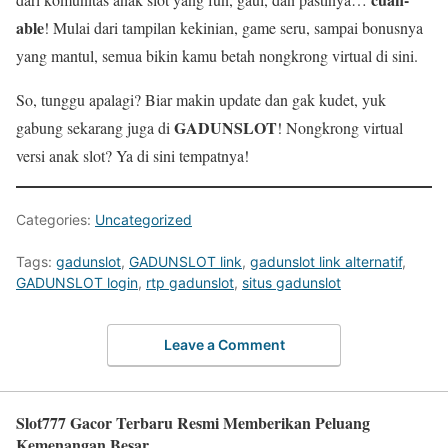
able
! Mulai dari tampilan kekinian, game seru, sampai bonusnya
yang mantul, semua bikin kamu betah nongkrong virtual di sini.
So, tunggu apalagi? Biar makin update dan gak kudet, yuk
GADUNSLOT
gabung sekarang juga di
! Nongkrong virtual
versi anak slot? Ya di sini tempatnya!
Categories:
Uncategorized
Tags:
gadunslot
,
GADUNSLOT link
,
gadunslot link alternatif
,
GADUNSLOT login
,
rtp gadunslot
,
situs gadunslot
Leave a Comment
Slot777 Gacor Terbaru Resmi Memberikan Peluang
Kemenangan Besar