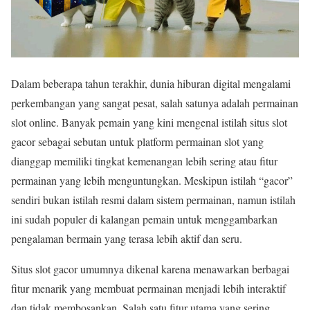
Dalam beberapa tahun terakhir, dunia hiburan digital mengalami
perkembangan yang sangat pesat, salah satunya adalah permainan
slot online. Banyak pemain yang kini mengenal istilah situs slot
gacor sebagai sebutan untuk platform permainan slot yang
dianggap memiliki tingkat kemenangan lebih sering atau fitur
permainan yang lebih menguntungkan. Meskipun istilah “gacor”
sendiri bukan istilah resmi dalam sistem permainan, namun istilah
ini sudah populer di kalangan pemain untuk menggambarkan
pengalaman bermain yang terasa lebih aktif dan seru.
Situs slot gacor umumnya dikenal karena menawarkan berbagai
fitur menarik yang membuat permainan menjadi lebih interaktif
dan tidak membosankan. Salah satu fitur utama yang sering