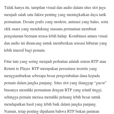
Tidak hanya itu, tampilan visual dan audio dalam situs slot juga
menjadi salah satu faktor penting yang meningkatkan daya tarik
permainan. Desain grafis yang modern, animasi yang halus, serta
efek suara yang mendukung suasana permainan membuat
pengalaman bermain terasa lebih hidup. Kombinasi antara visual
dan audio ini dirancang untuk memberikan sensasi hiburan yang
lebih imersif bagi pemain.
Fitur lain yang sering menjadi perhatian adalah sistem RTP atau
Return to Player. RTP merupakan persentase teoretis yang
menggambarkan seberapa besar pengembalian dana kepada
pemain dalam jangka panjang. Situs slot yang dianggap “gacor”
biasanya memiliki permainan dengan RTP yang relatif tinggi,
sehingga pemain merasa memiliki peluang lebih besar untuk
mendapatkan hasil yang lebih baik dalam jangka panjang.
Namun, tetap penting dipahami bahwa RTP bukan jaminan