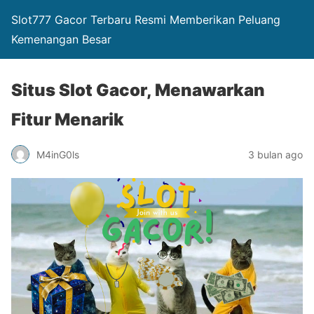
Slot777 Gacor Terbaru Resmi Memberikan Peluang
Kemenangan Besar
Situs Slot Gacor, Menawarkan
Fitur Menarik
M4inG0ls
3 bulan ago