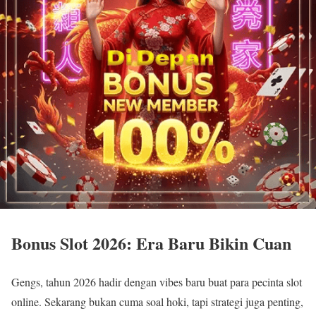
Bonus Slot 2026: Era Baru Bikin Cuan
Gengs, tahun 2026 hadir dengan vibes baru buat para pecinta slot
online. Sekarang bukan cuma soal hoki, tapi strategi juga penting,