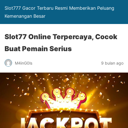
Slot777 Gacor Terbaru Resmi Memberikan Peluang
Kemenangan Besar
Slot77 Online Terpercaya, Cocok
Buat Pemain Serius
M4inG0ls
9 bulan ago