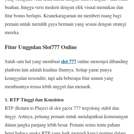
buahan, hingga versi modern dengan efek visual memukau dan
fitur bonus berlapis. Keanekaragaman ini memberi ruang bagi
pemain untuk memilih gaya bermain yang sesuai dengan strategi
mereka.
Fitur Unggulan Slot777 Online
slot 777
Salah satu hal yang membuat
online menonjol dibanding
platform lain adalah kualitas fiturnya. Setiap game punya
keunggulan tersendiri, tapi ada beberapa fitur umum yang
membuatnya terasa lebih unggul dan menarik.
1. RTP Tinggi dan Konsisten
RTP (Return to Player) di slot gacor 777 tergolong stabil dan
tinggi. Artinya, peluang pemain untuk mendapatkan kemenangan
dalam jangka panjang lebih besar. Pemain serius tentu paham
betul bahwa angka RTP yang baik menjadi kunci penting dalam