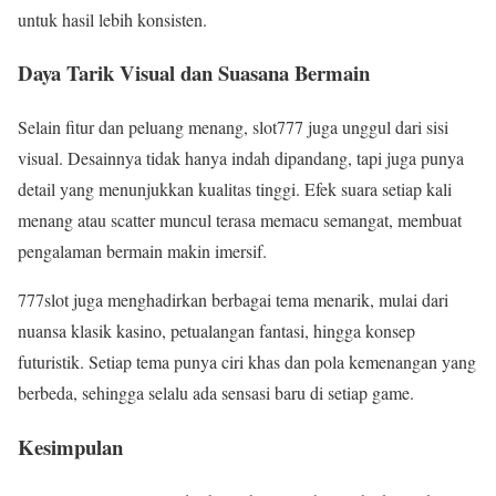
untuk hasil lebih konsisten.
Daya Tarik Visual dan Suasana Bermain
Selain fitur dan peluang menang, slot777 juga unggul dari sisi
visual. Desainnya tidak hanya indah dipandang, tapi juga punya
detail yang menunjukkan kualitas tinggi. Efek suara setiap kali
menang atau scatter muncul terasa memacu semangat, membuat
pengalaman bermain makin imersif.
777slot juga menghadirkan berbagai tema menarik, mulai dari
nuansa klasik kasino, petualangan fantasi, hingga konsep
futuristik. Setiap tema punya ciri khas dan pola kemenangan yang
berbeda, sehingga selalu ada sensasi baru di setiap game.
Kesimpulan