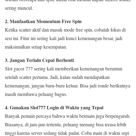
sering muncul.
2. Manfaatkan Momentum Free Spin
Ketika scatter aktif dan masuk mode free spin, cobalah fokus di
sesi ini. Fitur ini sering kali jadi kunci kemenangan besar, jadi
maksimalkan setiap kesempatan.
3. Jangan Terlalu Cepat Berhenti
Slot gacor 777 sering kali memberikan kemenangan beruntun
setelah scatter pertama. Jadi, kalau sudah mendapatkan
kemenangan, jangan buru-buru keluar. Bisa jadi ronde berikutnya
masih membawa peluang bagus.
4. Gunakan Slot777 Login di Waktu yang Tepat
Banyak pemain percaya bahwa waktu bermain juga berpengaruh.
Biasanya, di jam-jam tertentu, peluang menang bisa terasa lebih
tinggi karena server sedang tidak padat. Coba main di waktu sepi