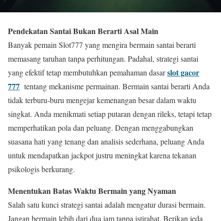
Pendekatan Santai Bukan Berarti Asal Main
Banyak pemain Slot777 yang mengira bermain santai berarti
memasang taruhan tanpa perhitungan. Padahal, strategi santai
slot gacor
yang efektif tetap membutuhkan pemahaman dasar
777
tentang mekanisme permainan. Bermain santai berarti Anda
tidak terburu-buru mengejar kemenangan besar dalam waktu
singkat. Anda menikmati setiap putaran dengan rileks, tetapi tetap
memperhatikan pola dan peluang. Dengan menggabungkan
suasana hati yang tenang dan analisis sederhana, peluang Anda
untuk mendapatkan jackpot justru meningkat karena tekanan
psikologis berkurang.
Menentukan Batas Waktu Bermain yang Nyaman
Salah satu kunci strategi santai adalah mengatur durasi bermain.
Jangan bermain lebih dari dua jam tanpa istirahat. Berikan jeda