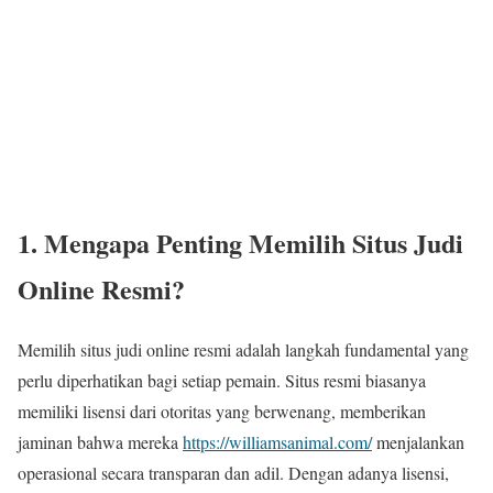
1. Mengapa Penting Memilih Situs Judi
Online Resmi?
Memilih situs judi online resmi adalah langkah fundamental yang
perlu diperhatikan bagi setiap pemain. Situs resmi biasanya
memiliki lisensi dari otoritas yang berwenang, memberikan
jaminan bahwa mereka
https://williamsanimal.com/
menjalankan
operasional secara transparan dan adil. Dengan adanya lisensi,