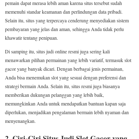
pemain dapat merasa lebih aman karena situs tersebut sudah
memenuhi standar keamanan dan perlindungan data pribadi.
Selain itu, situs yang terpercaya cenderung menyediakan sistem
pembayaran yang jelas dan aman, sehingga Anda tidak perlu
khawatir tentang penipuan.
Di samping itu, situs judi online resmi juga sering kali
menawarkan pilihan permainan yang lebih variatif, termasuk slot
gacor yang banyak dicari. Dengan berbagai jenis permainan,
Anda bisa menemukan slot yang sesuai dengan preferensi dan
strategi bermain Anda. Selain itu, situs resmi juga biasanya
memberikan dukungan pelanggan yang lebih baik,
memungkinkan Anda untuk mendapatkan bantuan kapan saja
diperlukan, menjadikan pengalaman bermain lebih nyaman dan
menyenangkan.
2. Ciri-Ciri Situs Judi Slot Gacor yang