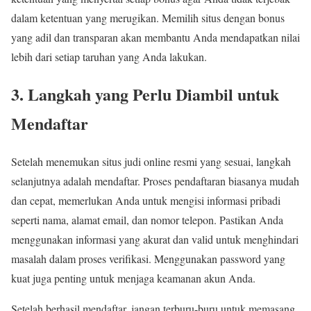
dalam ketentuan yang merugikan. Memilih situs dengan bonus
yang adil dan transparan akan membantu Anda mendapatkan nilai
lebih dari setiap taruhan yang Anda lakukan.
3. Langkah yang Perlu Diambil untuk
Mendaftar
Setelah menemukan situs judi online resmi yang sesuai, langkah
selanjutnya adalah mendaftar. Proses pendaftaran biasanya mudah
dan cepat, memerlukan Anda untuk mengisi informasi pribadi
seperti nama, alamat email, dan nomor telepon. Pastikan Anda
menggunakan informasi yang akurat dan valid untuk menghindari
masalah dalam proses verifikasi. Menggunakan password yang
kuat juga penting untuk menjaga keamanan akun Anda.
Setelah berhasil mendaftar, jangan terburu-buru untuk memasang