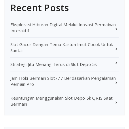
Recent Posts
Eksplorasi Hiburan Digital Melalui Inovasi Permainan
Interaktif
Slot Gacor Dengan Tema Kartun Imut Cocok Untuk
Santai
Strategi Jitu Menang Terus di Slot Depo 5k
Jam Hoki Bermain Slot777 Berdasarkan Pengalaman
Pemain Pro
Keuntungan Menggunakan Slot Depo 5k QRIS Saat
Bermain