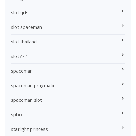
slot qris
slot spaceman
slot thailand
slot777
spaceman
spaceman pragmatic
spaceman slot
spbo
starlight princess