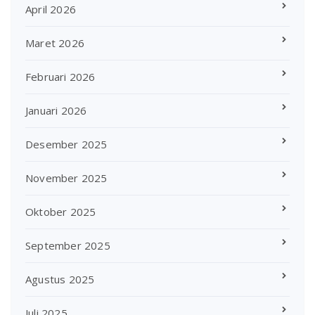
April 2026
Maret 2026
Februari 2026
Januari 2026
Desember 2025
November 2025
Oktober 2025
September 2025
Agustus 2025
Juli 2025