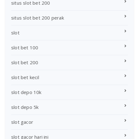
situs slot bet 200
situs slot bet 200 perak
slot
slot bet 100
slot bet 200
slot bet kecil
slot depo 10k
slot depo 5k
slot gacor
slot gacor hari ini