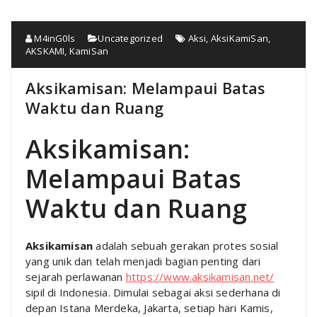
M4inG0ls
Uncategorized
Aksi
,
AksiKamiSan
,
AKSKAMI
,
KamiSan
Aksikamisan: Melampaui Batas
Waktu dan Ruang
Aksikamisan:
Melampaui Batas
Waktu dan Ruang
Aksikamisan
adalah sebuah gerakan protes sosial
yang unik dan telah menjadi bagian penting dari
sejarah perlawanan
https://www.aksikamisan.net/
sipil di Indonesia. Dimulai sebagai aksi sederhana di
depan Istana Merdeka, Jakarta, setiap hari Kamis,