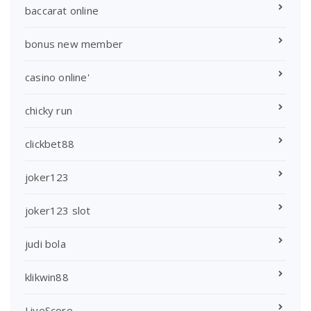
baccarat online
bonus new member
casino online'
chicky run
clickbet88
joker123
joker123 slot
judi bola
klikwin88
LiveScore