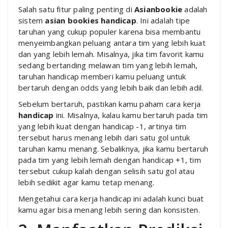
Salah satu fitur paling penting di
Asianbookie
adalah
sistem
asian bookies handicap
. Ini adalah tipe
taruhan yang cukup populer karena bisa membantu
menyeimbangkan peluang antara tim yang lebih kuat
dan yang lebih lemah. Misalnya, jika tim favorit kamu
sedang bertanding melawan tim yang lebih lemah,
taruhan handicap memberi kamu peluang untuk
bertaruh dengan odds yang lebih baik dan lebih adil.
Sebelum bertaruh, pastikan kamu paham cara kerja
handicap
ini. Misalnya, kalau kamu bertaruh pada tim
yang lebih kuat dengan handicap -1, artinya tim
tersebut harus menang lebih dari satu gol untuk
taruhan kamu menang. Sebaliknya, jika kamu bertaruh
pada tim yang lebih lemah dengan handicap +1, tim
tersebut cukup kalah dengan selisih satu gol atau
lebih sedikit agar kamu tetap menang.
Mengetahui cara kerja handicap ini adalah kunci buat
kamu agar bisa menang lebih sering dan konsisten.