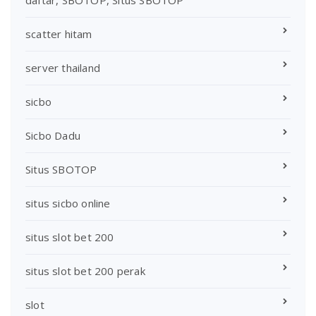
daftar, SBOTOP, Situs SBOTOP
scatter hitam
server thailand
sicbo
Sicbo Dadu
Situs SBOTOP
situs sicbo online
situs slot bet 200
situs slot bet 200 perak
slot