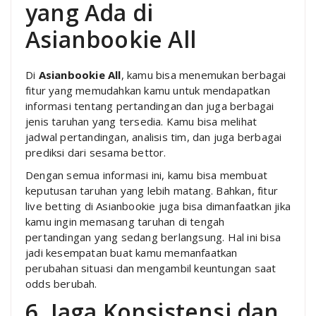
yang Ada di
Asianbookie All
Di
Asianbookie All
, kamu bisa menemukan berbagai
fitur yang memudahkan kamu untuk mendapatkan
informasi tentang pertandingan dan juga berbagai
jenis taruhan yang tersedia. Kamu bisa melihat
jadwal pertandingan, analisis tim, dan juga berbagai
prediksi dari sesama bettor.
Dengan semua informasi ini, kamu bisa membuat
keputusan taruhan yang lebih matang. Bahkan, fitur
live betting di Asianbookie juga bisa dimanfaatkan jika
kamu ingin memasang taruhan di tengah
pertandingan yang sedang berlangsung. Hal ini bisa
jadi kesempatan buat kamu memanfaatkan
perubahan situasi dan mengambil keuntungan saat
odds berubah.
6. Jaga Konsistensi dan