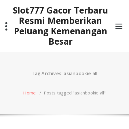
Skip
Slot777 Gacor Terbaru
to
content
Resmi Memberikan
Peluang Kemenangan
Besar
Tag Archives: asianbookie all
Home
/
Posts tagged "asianbookie all"