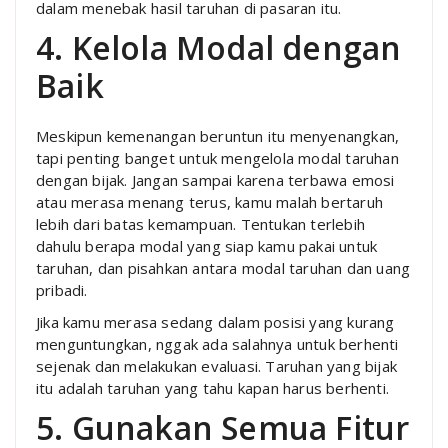
dalam menebak hasil taruhan di pasaran itu.
4. Kelola Modal dengan
Baik
Meskipun kemenangan beruntun itu menyenangkan,
tapi penting banget untuk mengelola modal taruhan
dengan bijak. Jangan sampai karena terbawa emosi
atau merasa menang terus, kamu malah bertaruh
lebih dari batas kemampuan. Tentukan terlebih
dahulu berapa modal yang siap kamu pakai untuk
taruhan, dan pisahkan antara modal taruhan dan uang
pribadi.
Jika kamu merasa sedang dalam posisi yang kurang
menguntungkan, nggak ada salahnya untuk berhenti
sejenak dan melakukan evaluasi. Taruhan yang bijak
itu adalah taruhan yang tahu kapan harus berhenti.
5. Gunakan Semua Fitur