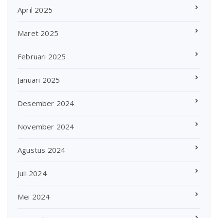
April 2025
Maret 2025
Februari 2025
Januari 2025
Desember 2024
November 2024
Agustus 2024
Juli 2024
Mei 2024