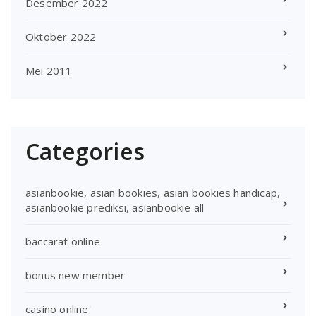
Desember 2022
Oktober 2022
Mei 2011
Categories
asianbookie, asian bookies, asian bookies handicap,
asianbookie prediksi, asianbookie all
baccarat online
bonus new member
casino online'