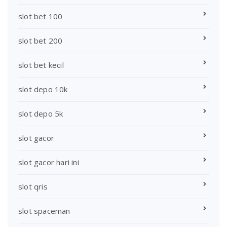
slot bet 100
slot bet 200
slot bet kecil
slot depo 10k
slot depo 5k
slot gacor
slot gacor hari ini
slot qris
slot spaceman