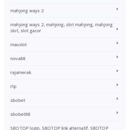
mahjong ways 2
mahjong ways 2, mahjong, slot mahjong, mahjong
slot, slot gacor
mauslot
nova88
rajamerak
rtp
sbobet
sbobet88
SBOTOP login, SBOTOP link alternatif, SBOTOP