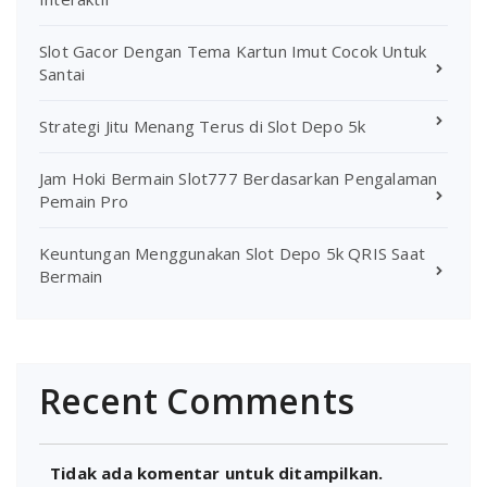
Slot Gacor Dengan Tema Kartun Imut Cocok Untuk
Santai
Strategi Jitu Menang Terus di Slot Depo 5k
Jam Hoki Bermain Slot777 Berdasarkan Pengalaman
Pemain Pro
Keuntungan Menggunakan Slot Depo 5k QRIS Saat
Bermain
Recent Comments
Tidak ada komentar untuk ditampilkan.