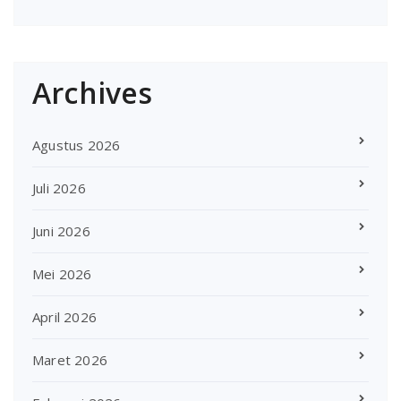
Archives
Agustus 2026
Juli 2026
Juni 2026
Mei 2026
April 2026
Maret 2026