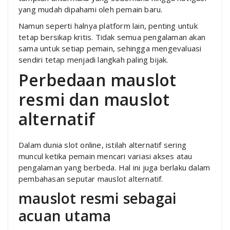
yang mudah dipahami oleh pemain baru.
Namun seperti halnya platform lain, penting untuk
tetap bersikap kritis. Tidak semua pengalaman akan
sama untuk setiap pemain, sehingga mengevaluasi
sendiri tetap menjadi langkah paling bijak.
Perbedaan mauslot
resmi dan mauslot
alternatif
Dalam dunia slot online, istilah alternatif sering
muncul ketika pemain mencari variasi akses atau
pengalaman yang berbeda. Hal ini juga berlaku dalam
pembahasan seputar mauslot alternatif.
mauslot resmi sebagai
acuan utama