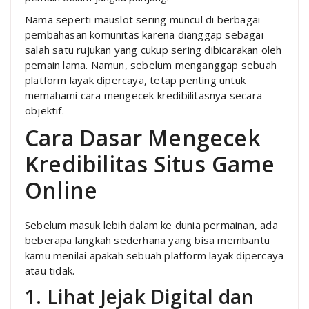
Nama seperti mauslot sering muncul di berbagai
pembahasan komunitas karena dianggap sebagai
salah satu rujukan yang cukup sering dibicarakan oleh
pemain lama. Namun, sebelum menganggap sebuah
platform layak dipercaya, tetap penting untuk
memahami cara mengecek kredibilitasnya secara
objektif.
Cara Dasar Mengecek
Kredibilitas Situs Game
Online
Sebelum masuk lebih dalam ke dunia permainan, ada
beberapa langkah sederhana yang bisa membantu
kamu menilai apakah sebuah platform layak dipercaya
atau tidak.
1. Lihat Jejak Digital dan