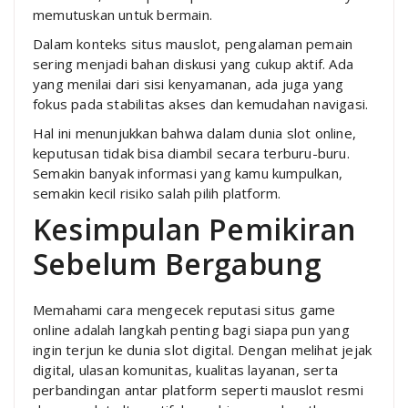
memutuskan untuk bermain.
Dalam konteks situs mauslot, pengalaman pemain
sering menjadi bahan diskusi yang cukup aktif. Ada
yang menilai dari sisi kenyamanan, ada juga yang
fokus pada stabilitas akses dan kemudahan navigasi.
Hal ini menunjukkan bahwa dalam dunia slot online,
keputusan tidak bisa diambil secara terburu-buru.
Semakin banyak informasi yang kamu kumpulkan,
semakin kecil risiko salah pilih platform.
Kesimpulan Pemikiran
Sebelum Bergabung
Memahami cara mengecek reputasi situs game
online adalah langkah penting bagi siapa pun yang
ingin terjun ke dunia slot digital. Dengan melihat jejak
digital, ulasan komunitas, kualitas layanan, serta
perbandingan antar platform seperti mauslot resmi