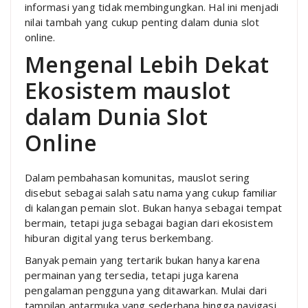
informasi yang tidak membingungkan. Hal ini menjadi
nilai tambah yang cukup penting dalam dunia slot
online.
Mengenal Lebih Dekat
Ekosistem mauslot
dalam Dunia Slot
Online
Dalam pembahasan komunitas, mauslot sering
disebut sebagai salah satu nama yang cukup familiar
di kalangan pemain slot. Bukan hanya sebagai tempat
bermain, tetapi juga sebagai bagian dari ekosistem
hiburan digital yang terus berkembang.
Banyak pemain yang tertarik bukan hanya karena
permainan yang tersedia, tetapi juga karena
pengalaman pengguna yang ditawarkan. Mulai dari
tampilan antarmuka yang sederhana hingga navigasi