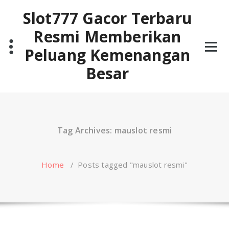
Skip
Slot777 Gacor Terbaru
to
content
Resmi Memberikan
Peluang Kemenangan
Besar
Tag Archives: mauslot resmi
Home
/
Posts tagged "mauslot resmi"