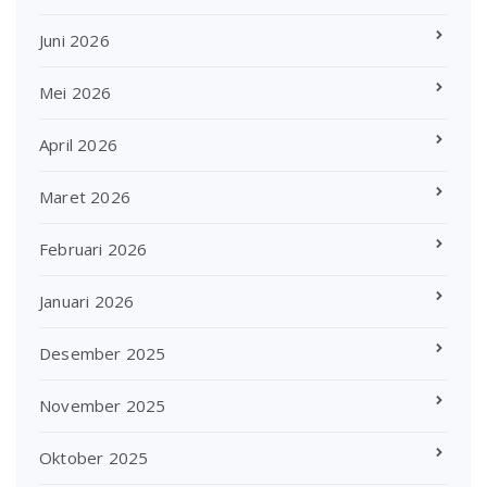
Juni 2026
Mei 2026
April 2026
Maret 2026
Februari 2026
Januari 2026
Desember 2025
November 2025
Oktober 2025