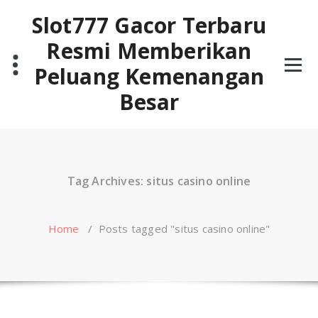
Skip
Slot777 Gacor Terbaru
to
content
Resmi Memberikan
Peluang Kemenangan
Besar
Tag Archives: situs casino online
Home
/
Posts tagged "situs casino online"