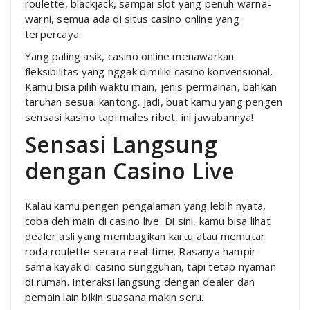
roulette, blackjack, sampai slot yang penuh warna-
warni, semua ada di situs casino online yang
terpercaya.
Yang paling asik, casino online menawarkan
fleksibilitas yang nggak dimiliki casino konvensional.
Kamu bisa pilih waktu main, jenis permainan, bahkan
taruhan sesuai kantong. Jadi, buat kamu yang pengen
sensasi kasino tapi males ribet, ini jawabannya!
Sensasi Langsung
dengan Casino Live
Kalau kamu pengen pengalaman yang lebih nyata,
coba deh main di casino live. Di sini, kamu bisa lihat
dealer asli yang membagikan kartu atau memutar
roda roulette secara real-time. Rasanya hampir
sama kayak di casino sungguhan, tapi tetap nyaman
di rumah. Interaksi langsung dengan dealer dan
pemain lain bikin suasana makin seru.