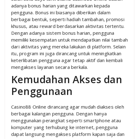
adanya bonus harian yang ditawarkan kepada
pengguna. Bonus ini biasanya diberikan dalam
berbagai bentuk, seperti hadiah tambahan, promosi
khusus, atau reward berdasarkan aktivitas tertentu.
Dengan adanya sistem bonus harian, pengguna
memiliki kesempatan untuk mendapatkan nilai tambah
dari aktivitas yang mereka lakukan di platform. Selain
itu, program ini juga dirancang untuk meningkatkan
keterlibatan pengguna agar tetap aktif dan kembali
mengakses layanan secara berkala.
Kemudahan Akses dan
Penggunaan
Casino88 Online dirancang agar mudah diakses oleh
berbagai kalangan pengguna. Dengan hanya
menggunakan perangkat seperti smartphone atau
komputer yang terhubung ke internet, pengguna
dapat langsung mengakses platform kapan saja dan