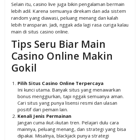
Selain itu, casino live juga bikin pengalaman bermain
lebih adil. Karena semuanya direkam dan ada sistem
random yang diawasi, peluang menang dan kalah
lebih transparan. Jadi, nggak ada lagi rasa curiga kalau
main di situs casino online.
Tips Seru Biar Main
Casino Online Makin
Gokil
Pilih Situs Casino Online Terpercaya
Ini kunci utama. Banyak situs yang menawarkan
bonus menggiurkan, tapi nggak semuanya aman.
Cari situs yang punya lisensi resmi dan ulasan
positif dari pemain lain.
Kenali Jenis Permainan
Jangan cuma ikut-ikutan tren. Pelajari dulu cara
mainnya, peluang menang, dan strategi yang bisa
dipakai. Misalnya, blackjack punya strategi