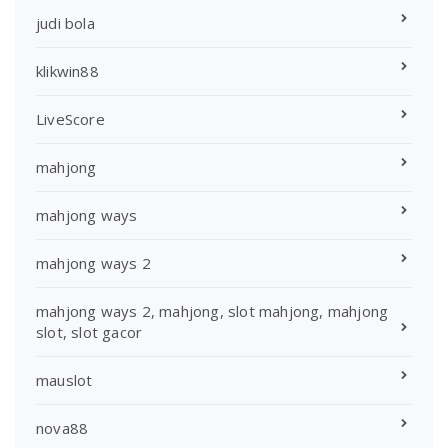
judi bola
klikwin88
LiveScore
mahjong
mahjong ways
mahjong ways 2
mahjong ways 2, mahjong, slot mahjong, mahjong
slot, slot gacor
mauslot
nova88