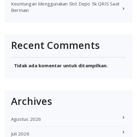
Keuntungan Menggunakan Slot Depo 5k QRIS Saat
Bermain
Recent Comments
Tidak ada komentar untuk ditampilkan.
Archives
Agustus 2026
Juli 2026