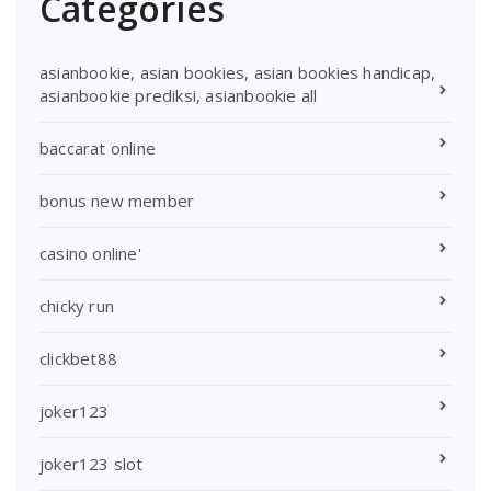
Categories
asianbookie, asian bookies, asian bookies handicap,
asianbookie prediksi, asianbookie all
baccarat online
bonus new member
casino online'
chicky run
clickbet88
joker123
joker123 slot