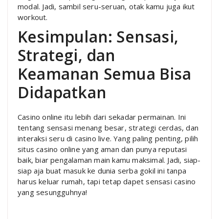
modal. Jadi, sambil seru-seruan, otak kamu juga ikut
workout.
Kesimpulan: Sensasi,
Strategi, dan
Keamanan Semua Bisa
Didapatkan
Casino online itu lebih dari sekadar permainan. Ini
tentang sensasi menang besar, strategi cerdas, dan
interaksi seru di casino live. Yang paling penting, pilih
situs casino online yang aman dan punya reputasi
baik, biar pengalaman main kamu maksimal. Jadi, siap-
siap aja buat masuk ke dunia serba gokil ini tanpa
harus keluar rumah, tapi tetap dapet sensasi casino
yang sesungguhnya!