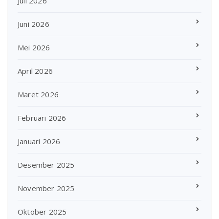
Juli 2026
Juni 2026
Mei 2026
April 2026
Maret 2026
Februari 2026
Januari 2026
Desember 2025
November 2025
Oktober 2025