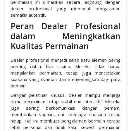
permainan ini dimainkan secara langsung dengan
dealer profesional yang membuat pengalaman
semakin autentik.
Peran Dealer Profesional
dalam Meningkatkan
Kualitas Permainan
Dealer profesional menjadi salah satu elemen paling
penting dalam live casino. Mereka tidak hanya
menjalankan permainan, tetapi juga menciptakan
suasana yang nyaman dan menyenangkan bagi para
pemain.
Dengan pelatihan khusus, dealer mampu menjaga
ritme permainan tetap stabil dan interaktif. Mereka
juga sering berkomunikasi dengan pemain,
memberikan sapaan, dan menjaga suasana tetap
hidup. Hal ini membuat pengalaman bermain terasa
lebih personal dan tidak kaku seperti permainan