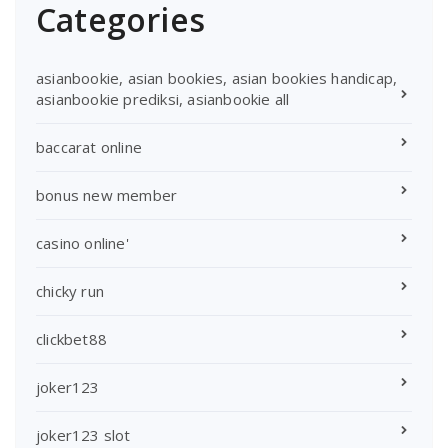
Categories
asianbookie, asian bookies, asian bookies handicap,
asianbookie prediksi, asianbookie all
baccarat online
bonus new member
casino online'
chicky run
clickbet88
joker123
joker123 slot