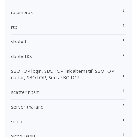
rajamerak
rtp
sbobet
sbobet88
SBOTOP login, SBOTOP link alternatif, SBOTOP
daftar, SBOTOP, Situs SBOTOP
scatter hitam
server thailand
sicbo
Sicbo Dadu