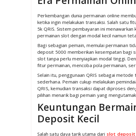
Era Permainan Onli
Perkembangan dunia permainan online membua
ketika ingin melakukan transaksi. Salah satu f
5k QRIS. Sistem pembayaran ini menawarkan 
permainan slot dengan modal kecil namun te
Bagi sebagian pemain, memulai permainan tida
deposit 5000 memberikan kesempatan bagi si
slot tanpa perlu menyiapkan modal tinggi. De
fitur permainan, mencoba pola permainan, se
Selain itu, penggunaan QRIS sebagai metode
sederhana. Pemain cukup melakukan pemindai
QRIS, kemudian transaksi dapat diproses deng
pilihan menarik bagi pemain yang mengutama
Keuntungan Bermai
Deposit Kecil
Salah satu daya tarik utama dari
slot deposit