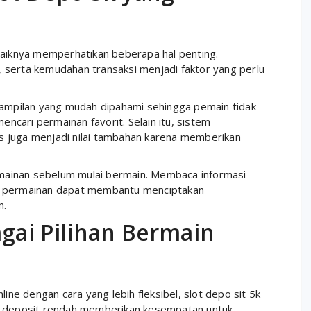
baiknya memperhatikan beberapa hal penting.
 serta kemudahan transaksi menjadi faktor yang perlu
tampilan yang mudah dipahami sehingga pemain tidak
encari permainan favorit. Selain itu, sistem
 juga menjadi nilai tambahan karena memberikan
ainan sebelum mulai bermain. Membaca informasi
e permainan dapat membantu menciptakan
n.
agai Pilihan Bermain
line dengan cara yang lebih fleksibel, slot depo sit 5k
ep deposit rendah memberikan kesempatan untuk