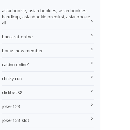
asianbookie, asian bookies, asian bookies
handicap, asianbookie prediksi, asianbookie
all
baccarat online
bonus new member
casino online'
chicky run
clickbet88
joker123
joker123 slot