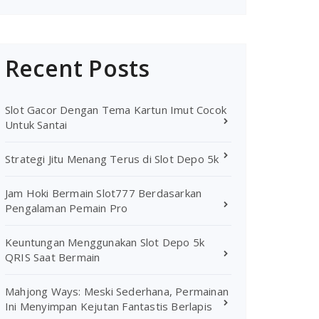
Recent Posts
Slot Gacor Dengan Tema Kartun Imut Cocok
Untuk Santai
Strategi Jitu Menang Terus di Slot Depo 5k
Jam Hoki Bermain Slot777 Berdasarkan
Pengalaman Pemain Pro
Keuntungan Menggunakan Slot Depo 5k
QRIS Saat Bermain
Mahjong Ways: Meski Sederhana, Permainan
Ini Menyimpan Kejutan Fantastis Berlapis