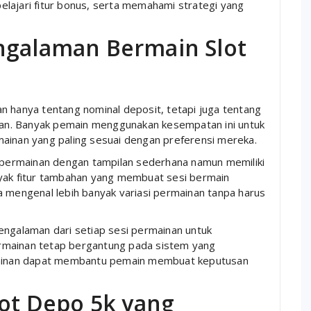
lajari fitur bonus, serta memahami strategi yang
ngalaman Bermain Slot
n hanya tentang nominal deposit, tetapi juga tentang
an. Banyak pemain menggunakan kesempatan ini untuk
mainan yang paling sesuai dengan preferensi mereka.
a permainan dengan tampilan sederhana namun memiliki
nyak fitur tambahan yang membuat sesi bermain
a mengenal lebih banyak variasi permainan tanpa harus
engalaman dari setiap sesi permainan untuk
rmainan tetap bergantung pada sistem yang
rmainan dapat membantu pemain membuat keputusan
lot Depo 5k yang