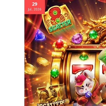
29
Jul, 2026