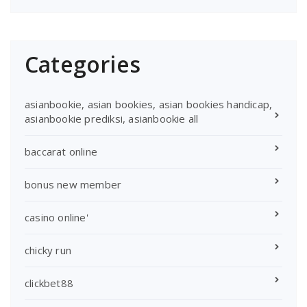
Categories
asianbookie, asian bookies, asian bookies handicap,
asianbookie prediksi, asianbookie all
baccarat online
bonus new member
casino online'
chicky run
clickbet88