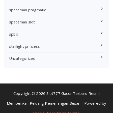
spaceman pragmatic
spaceman slot
spbo
starlight princess
Uncategorized
Copyright © 2026 Slot777 Gacor Terbaru Resmi
Memberikan Peluang Kemenangan Besar | Powered by
Specia WordPress Theme