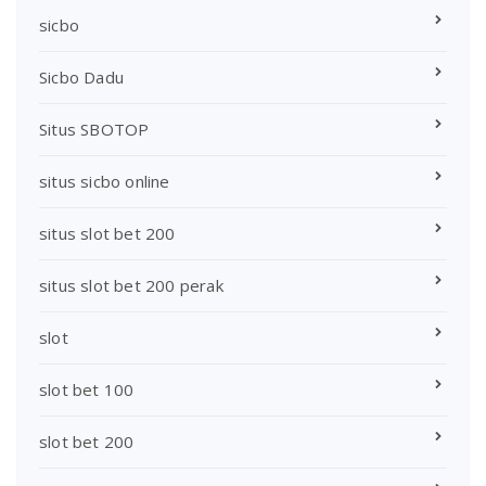
sicbo
Sicbo Dadu
Situs SBOTOP
situs sicbo online
situs slot bet 200
situs slot bet 200 perak
slot
slot bet 100
slot bet 200