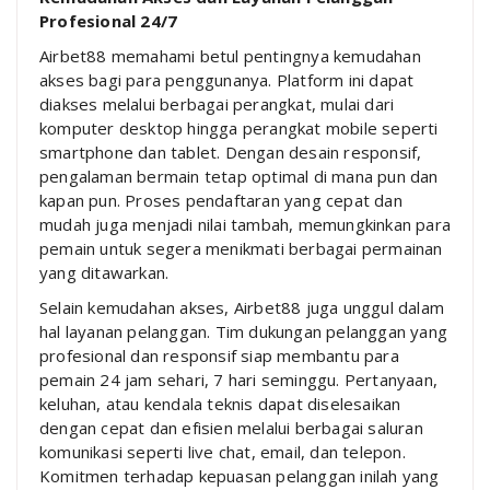
Profesional 24/7
Airbet88 memahami betul pentingnya kemudahan
akses bagi para penggunanya. Platform ini dapat
diakses melalui berbagai perangkat, mulai dari
komputer desktop hingga perangkat mobile seperti
smartphone dan tablet. Dengan desain responsif,
pengalaman bermain tetap optimal di mana pun dan
kapan pun. Proses pendaftaran yang cepat dan
mudah juga menjadi nilai tambah, memungkinkan para
pemain untuk segera menikmati berbagai permainan
yang ditawarkan.
Selain kemudahan akses, Airbet88 juga unggul dalam
hal layanan pelanggan. Tim dukungan pelanggan yang
profesional dan responsif siap membantu para
pemain 24 jam sehari, 7 hari seminggu. Pertanyaan,
keluhan, atau kendala teknis dapat diselesaikan
dengan cepat dan efisien melalui berbagai saluran
komunikasi seperti live chat, email, dan telepon.
Komitmen terhadap kepuasan pelanggan inilah yang