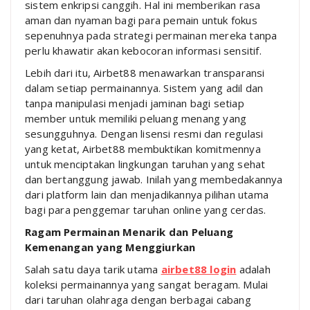
sistem enkripsi canggih. Hal ini memberikan rasa
aman dan nyaman bagi para pemain untuk fokus
sepenuhnya pada strategi permainan mereka tanpa
perlu khawatir akan kebocoran informasi sensitif.
Lebih dari itu, Airbet88 menawarkan transparansi
dalam setiap permainannya. Sistem yang adil dan
tanpa manipulasi menjadi jaminan bagi setiap
member untuk memiliki peluang menang yang
sesungguhnya. Dengan lisensi resmi dan regulasi
yang ketat, Airbet88 membuktikan komitmennya
untuk menciptakan lingkungan taruhan yang sehat
dan bertanggung jawab. Inilah yang membedakannya
dari platform lain dan menjadikannya pilihan utama
bagi para penggemar taruhan online yang cerdas.
Ragam Permainan Menarik dan Peluang
Kemenangan yang Menggiurkan
Salah satu daya tarik utama
airbet88 login
adalah
koleksi permainannya yang sangat beragam. Mulai
dari taruhan olahraga dengan berbagai cabang