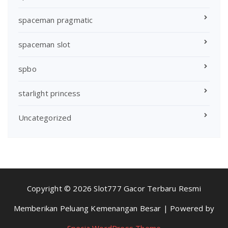
spaceman pragmatic
spaceman slot
spbo
starlight princess
Uncategorized
Copyright © 2026 Slot777 Gacor Terbaru Resmi
Memberikan Peluang Kemenangan Besar | Powered by
Specia WordPress Theme