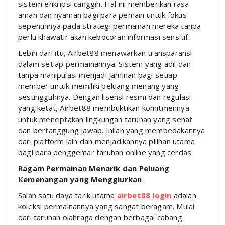
sistem enkripsi canggih. Hal ini memberikan rasa
aman dan nyaman bagi para pemain untuk fokus
sepenuhnya pada strategi permainan mereka tanpa
perlu khawatir akan kebocoran informasi sensitif.
Lebih dari itu, Airbet88 menawarkan transparansi
dalam setiap permainannya. Sistem yang adil dan
tanpa manipulasi menjadi jaminan bagi setiap
member untuk memiliki peluang menang yang
sesungguhnya. Dengan lisensi resmi dan regulasi
yang ketat, Airbet88 membuktikan komitmennya
untuk menciptakan lingkungan taruhan yang sehat
dan bertanggung jawab. Inilah yang membedakannya
dari platform lain dan menjadikannya pilihan utama
bagi para penggemar taruhan online yang cerdas.
Ragam Permainan Menarik dan Peluang
Kemenangan yang Menggiurkan
Salah satu daya tarik utama
airbet88 login
adalah
koleksi permainannya yang sangat beragam. Mulai
dari taruhan olahraga dengan berbagai cabang