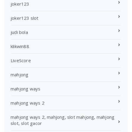
joker123
joker123 slot
judi bola
klikwin88
LiveScore
mahjong
mahjong ways
mahjong ways 2
mahjong ways 2, mahjong, slot mahjong, mahjong
slot, slot gacor