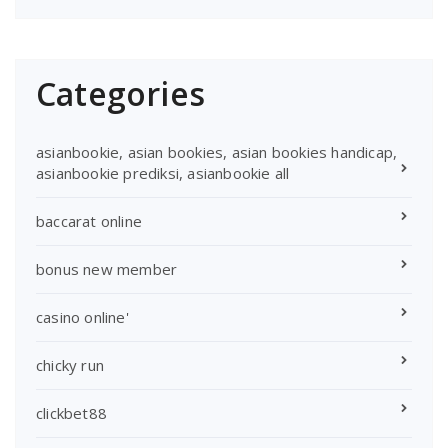
Categories
asianbookie, asian bookies, asian bookies handicap,
asianbookie prediksi, asianbookie all
baccarat online
bonus new member
casino online'
chicky run
clickbet88