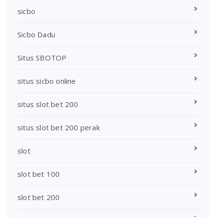
sicbo
Sicbo Dadu
Situs SBOTOP
situs sicbo online
situs slot bet 200
situs slot bet 200 perak
slot
slot bet 100
slot bet 200