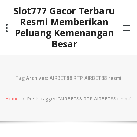
Skip
Slot777 Gacor Terbaru
to
content
Resmi Memberikan
Peluang Kemenangan
Besar
Tag Archives: AIRBET88 RTP AIRBET88 resmi
Home
/
Posts tagged "AIRBET88 RTP AIRBET88 resmi"