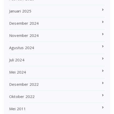
Januari 2025
Desember 2024
November 2024
Agustus 2024
Juli 2024
Mei 2024
Desember 2022
Oktober 2022
Mei 2011