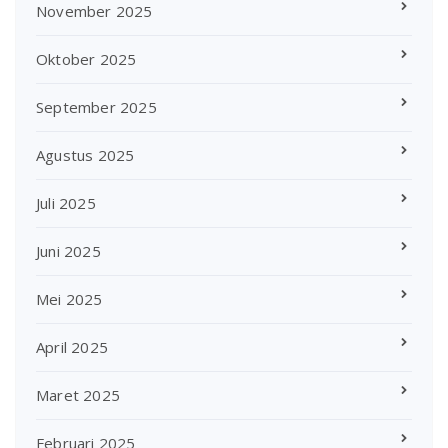
November 2025
Oktober 2025
September 2025
Agustus 2025
Juli 2025
Juni 2025
Mei 2025
April 2025
Maret 2025
Februari 2025