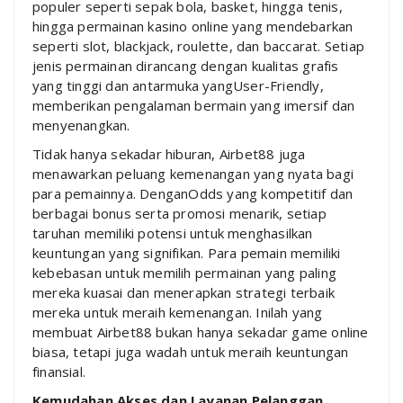
populer seperti sepak bola, basket, hingga tenis,
hingga permainan kasino online yang mendebarkan
seperti slot, blackjack, roulette, dan baccarat. Setiap
jenis permainan dirancang dengan kualitas grafis
yang tinggi dan antarmuka yangUser-Friendly,
memberikan pengalaman bermain yang imersif dan
menyenangkan.
Tidak hanya sekadar hiburan, Airbet88 juga
menawarkan peluang kemenangan yang nyata bagi
para pemainnya. DenganOdds yang kompetitif dan
berbagai bonus serta promosi menarik, setiap
taruhan memiliki potensi untuk menghasilkan
keuntungan yang signifikan. Para pemain memiliki
kebebasan untuk memilih permainan yang paling
mereka kuasai dan menerapkan strategi terbaik
mereka untuk meraih kemenangan. Inilah yang
membuat Airbet88 bukan hanya sekadar game online
biasa, tetapi juga wadah untuk meraih keuntungan
finansial.
Kemudahan Akses dan Layanan Pelanggan