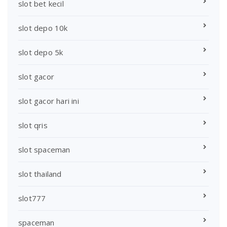
slot bet kecil
slot depo 10k
slot depo 5k
slot gacor
slot gacor hari ini
slot qris
slot spaceman
slot thailand
slot777
spaceman