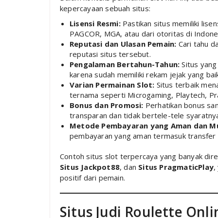
kepercayaan sebuah situs:
Lisensi Resmi:
Pastikan situs memiliki lise
PAGCOR, MGA, atau dari otoritas di Indone
Reputasi dan Ulasan Pemain:
Cari tahu da
reputasi situs tersebut.
Pengalaman Bertahun-Tahun:
Situs yang
karena sudah memiliki rekam jejak yang baik
Varian Permainan Slot:
Situs terbaik mena
ternama seperti Microgaming, Playtech, Prag
Bonus dan Promosi:
Perhatikan bonus sam
transparan dan tidak bertele-tele syaratny
Metode Pembayaran yang Aman dan M
pembayaran yang aman termasuk transfer ba
Contoh situs slot terpercaya yang banyak di
Situs Jackpot88
, dan
Situs PragmaticPlay
,
positif dari pemain.
Situs Judi Roulette Onl