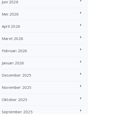
Juni 2026
Mei 2026
April 2026
Maret 2026
Februari 2026
Januari 2026
Desember 2025
November 2025
Oktober 2025
September 2025