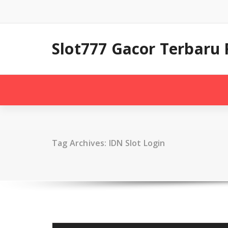
Skip
to
content
Slot777 Gacor Terbar
Tag Archives: IDN Slot Login