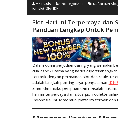
M4inG0ls
Uncategorized
Daftar IDN Slot
idn slot
,
Slot IDN
Slot Hari Ini Terpercaya dan S
Panduan Lengkap Untuk Pema
Dalam dunia perjudian daring yang semakin 
dua aspek utama yang harus dipertimbangkan
tertarik dengan permainan slot dan roulette on
adalah langkah penting agar pengalaman
IDN 
aman dari risiko penipuan dan masalah hukum. 
hari ini terpercaya dan situs judi roulette o
Indonesia untuk memilih platform terbaik dan 