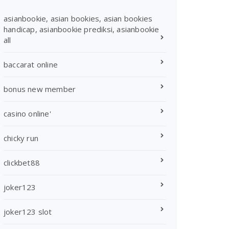
asianbookie, asian bookies, asian bookies
handicap, asianbookie prediksi, asianbookie
all
baccarat online
bonus new member
casino online'
chicky run
clickbet88
joker123
joker123 slot