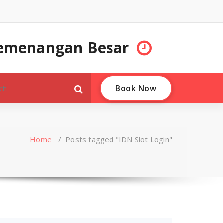
Kemenangan Besar
Book Now
Home
/
Posts tagged "IDN Slot Login"