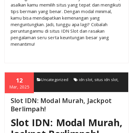
asalkan kamu memilih situs yang tepat dan mengikuti
tips bermain yang benar. Dengan modal minimal,
kamu bisa mendapatkan kemenangan yang
menguntungkan. Jadi, tunggu apa lagi? Cobalah
peruntunganmu di situs IDN Slot dan rasakan
pengalaman seru serta keuntungan besar yang
menantimu!
12
M4inG0ls
Uncategorized
idn slot
,
situs idn slot
,
situs slot idn
Mar, 2025
Slot IDN: Modal Murah, Jackpot
Berlimpah!
Slot IDN: Modal Murah,