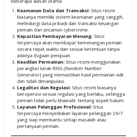
beberapa alasan utama:
Keamanan Data dan Transaksi:
Situs resmi
biasanya memiliki sistem keamanan yang canggih,
melindungi data pribadi dan transaksi keuangan
pemain dari ancaman cybercrime.
Kepastian Pembayaran Menang:
Situs
terpercaya akan membayar kemenangan pemain
secara tepat waktu dan sesuai ketentuan tanpa
adanya dugaan penipuan.
Keadilan Permainan:
Situs resmi menggunakan
perangkat lunak RNG (Random Number
Generator) yang memastikan hasil permainan adil
dan tidak dimanipulasi.
Legalitas dan Regulasi:
Situs resmi biasanya
beroperasi sesuai regulasi yang berlaku, sehingga
pemain tidak perlu khawatir tentang aspek hukum.
Layanan Pelanggan Profesional:
Situs
terpercaya menyediakan layanan pelanggan 24/7
yang siap membantu setiap masalah atau
pertanyaan pemain.