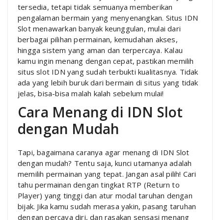
tersedia, tetapi tidak semuanya memberikan
pengalaman bermain yang menyenangkan. Situs IDN
Slot menawarkan banyak keunggulan, mulai dari
berbagai pilihan permainan, kemudahan akses,
hingga sistem yang aman dan terpercaya. Kalau
kamu ingin menang dengan cepat, pastikan memilih
situs slot IDN yang sudah terbukti kualitasnya. Tidak
ada yang lebih buruk dari bermain di situs yang tidak
jelas, bisa-bisa malah kalah sebelum mulai!
Cara Menang di IDN Slot
dengan Mudah
Tapi, bagaimana caranya agar menang di IDN Slot
dengan mudah? Tentu saja, kunci utamanya adalah
memilih permainan yang tepat. Jangan asal pilih! Cari
tahu permainan dengan tingkat RTP (Return to
Player) yang tinggi dan atur modal taruhan dengan
bijak. Jika kamu sudah merasa yakin, pasang taruhan
dengan percaya diri, dan rasakan sensasi menang