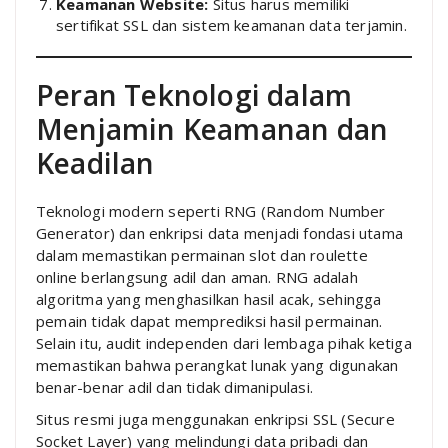
Keamanan Website:
Situs harus memiliki
sertifikat SSL dan sistem keamanan data terjamin.
Peran Teknologi dalam
Menjamin Keamanan dan
Keadilan
Teknologi modern seperti RNG (Random Number
Generator) dan enkripsi data menjadi fondasi utama
dalam memastikan permainan slot dan roulette
online berlangsung adil dan aman. RNG adalah
algoritma yang menghasilkan hasil acak, sehingga
pemain tidak dapat memprediksi hasil permainan.
Selain itu, audit independen dari lembaga pihak ketiga
memastikan bahwa perangkat lunak yang digunakan
benar-benar adil dan tidak dimanipulasi.
Situs resmi juga menggunakan enkripsi SSL (Secure
Socket Layer) yang melindungi data pribadi dan