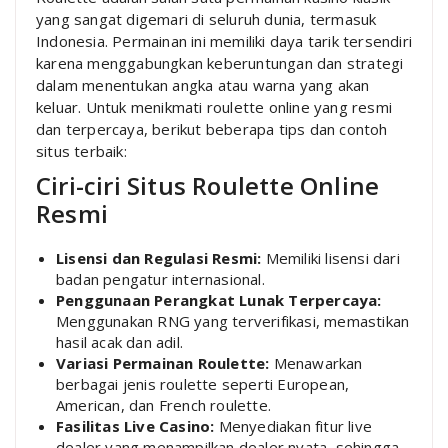
yang sangat digemari di seluruh dunia, termasuk
Indonesia. Permainan ini memiliki daya tarik tersendiri
karena menggabungkan keberuntungan dan strategi
dalam menentukan angka atau warna yang akan
keluar. Untuk menikmati roulette online yang resmi
dan terpercaya, berikut beberapa tips dan contoh
situs terbaik:
Ciri-ciri Situs Roulette Online
Resmi
Lisensi dan Regulasi Resmi:
Memiliki lisensi dari
badan pengatur internasional.
Penggunaan Perangkat Lunak Terpercaya:
Menggunakan RNG yang terverifikasi, memastikan
hasil acak dan adil.
Variasi Permainan Roulette:
Menawarkan
berbagai jenis roulette seperti European,
American, dan French roulette.
Fasilitas Live Casino:
Menyediakan fitur live
dealer yang menampilkan dealer nyata, sehingga