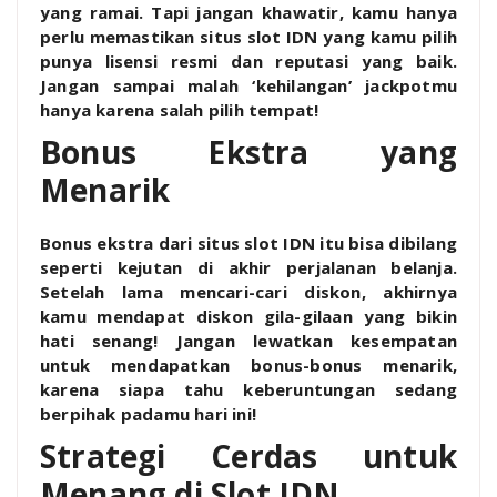
yang ramai. Tapi jangan khawatir, kamu hanya
perlu memastikan situs slot IDN yang kamu pilih
punya lisensi resmi dan reputasi yang baik.
Jangan sampai malah ‘kehilangan’ jackpotmu
hanya karena salah pilih tempat!
Bonus Ekstra yang
Menarik
Bonus ekstra dari situs slot IDN itu bisa dibilang
seperti kejutan di akhir perjalanan belanja.
Setelah lama mencari-cari diskon, akhirnya
kamu mendapat diskon gila-gilaan yang bikin
hati senang! Jangan lewatkan kesempatan
untuk mendapatkan bonus-bonus menarik,
karena siapa tahu keberuntungan sedang
berpihak padamu hari ini!
Strategi Cerdas untuk
Menang di Slot IDN