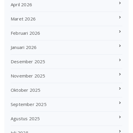
April 2026
Maret 2026
Februari 2026
Januari 2026
Desember 2025
November 2025
Oktober 2025
September 2025
Agustus 2025
Juli 2025