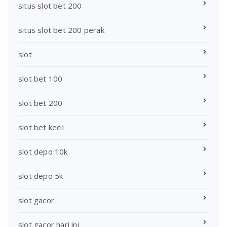
situs slot bet 200
situs slot bet 200 perak
slot
slot bet 100
slot bet 200
slot bet kecil
slot depo 10k
slot depo 5k
slot gacor
slot gacor hari ini