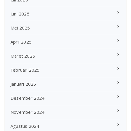
Juni 2025
Mei 2025
April 2025
Maret 2025
Februari 2025
Januari 2025
Desember 2024
November 2024
Agustus 2024