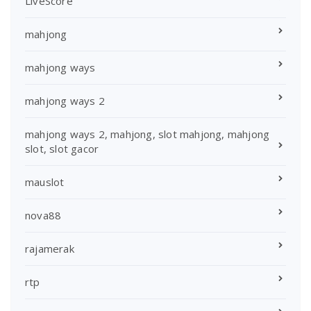
LiveScore
mahjong
mahjong ways
mahjong ways 2
mahjong ways 2, mahjong, slot mahjong, mahjong
slot, slot gacor
mauslot
nova88
rajamerak
rtp