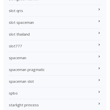
slot qris
slot spaceman
slot thailand
slot777
spaceman
spaceman pragmatic
spaceman slot
spbo
starlight princess