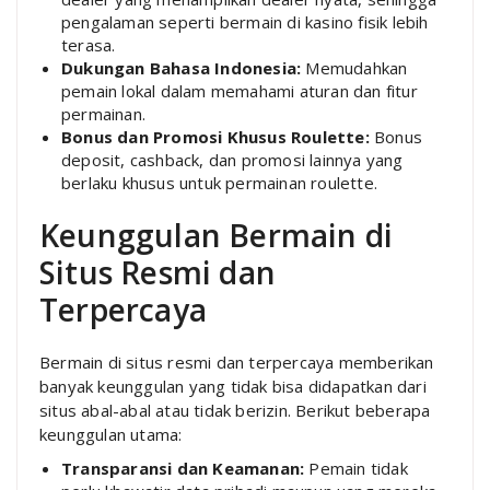
pengalaman seperti bermain di kasino fisik lebih
terasa.
Dukungan Bahasa Indonesia:
Memudahkan
pemain lokal dalam memahami aturan dan fitur
permainan.
Bonus dan Promosi Khusus Roulette:
Bonus
deposit, cashback, dan promosi lainnya yang
berlaku khusus untuk permainan roulette.
Keunggulan Bermain di
Situs Resmi dan
Terpercaya
Bermain di situs resmi dan terpercaya memberikan
banyak keunggulan yang tidak bisa didapatkan dari
situs abal-abal atau tidak berizin. Berikut beberapa
keunggulan utama:
Transparansi dan Keamanan:
Pemain tidak