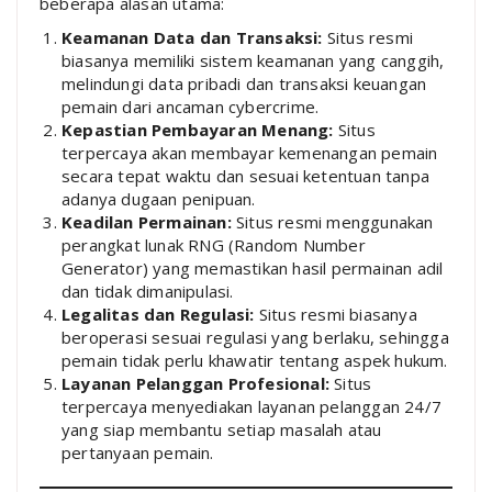
beberapa alasan utama:
Keamanan Data dan Transaksi:
Situs resmi
biasanya memiliki sistem keamanan yang canggih,
melindungi data pribadi dan transaksi keuangan
pemain dari ancaman cybercrime.
Kepastian Pembayaran Menang:
Situs
terpercaya akan membayar kemenangan pemain
secara tepat waktu dan sesuai ketentuan tanpa
adanya dugaan penipuan.
Keadilan Permainan:
Situs resmi menggunakan
perangkat lunak RNG (Random Number
Generator) yang memastikan hasil permainan adil
dan tidak dimanipulasi.
Legalitas dan Regulasi:
Situs resmi biasanya
beroperasi sesuai regulasi yang berlaku, sehingga
pemain tidak perlu khawatir tentang aspek hukum.
Layanan Pelanggan Profesional:
Situs
terpercaya menyediakan layanan pelanggan 24/7
yang siap membantu setiap masalah atau
pertanyaan pemain.