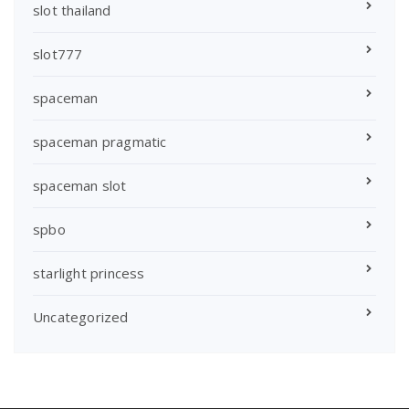
slot thailand
slot777
spaceman
spaceman pragmatic
spaceman slot
spbo
starlight princess
Uncategorized