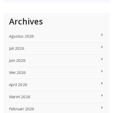
Archives
Agustus 2026
Juli 2026
Juni 2026
Mei 2026
April 2026
Maret 2026
Februari 2026