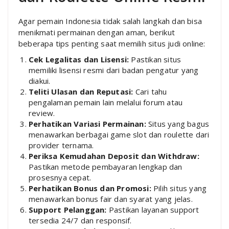
Agar pemain Indonesia tidak salah langkah dan bisa
menikmati permainan dengan aman, berikut
beberapa tips penting saat memilih situs judi online:
Cek Legalitas dan Lisensi:
Pastikan situs
memiliki lisensi resmi dari badan pengatur yang
diakui.
Teliti Ulasan dan Reputasi:
Cari tahu
pengalaman pemain lain melalui forum atau
review.
Perhatikan Variasi Permainan:
Situs yang bagus
menawarkan berbagai game slot dan roulette dari
provider ternama.
Periksa Kemudahan Deposit dan Withdraw:
Pastikan metode pembayaran lengkap dan
prosesnya cepat.
Perhatikan Bonus dan Promosi:
Pilih situs yang
menawarkan bonus fair dan syarat yang jelas.
Support Pelanggan:
Pastikan layanan support
tersedia 24/7 dan responsif.