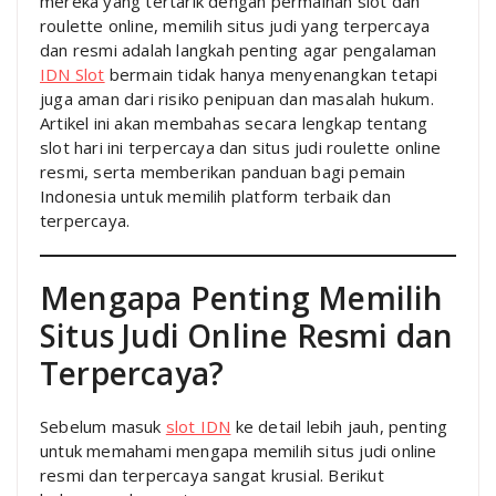
mereka yang tertarik dengan permainan slot dan
roulette online, memilih situs judi yang terpercaya
dan resmi adalah langkah penting agar pengalaman
IDN Slot
bermain tidak hanya menyenangkan tetapi
juga aman dari risiko penipuan dan masalah hukum.
Artikel ini akan membahas secara lengkap tentang
slot hari ini terpercaya dan situs judi roulette online
resmi, serta memberikan panduan bagi pemain
Indonesia untuk memilih platform terbaik dan
terpercaya.
Mengapa Penting Memilih
Situs Judi Online Resmi dan
Terpercaya?
Sebelum masuk
slot IDN
ke detail lebih jauh, penting
untuk memahami mengapa memilih situs judi online
resmi dan terpercaya sangat krusial. Berikut