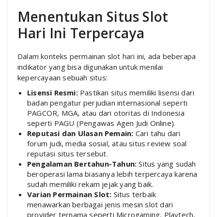
Menentukan Situs Slot
Hari Ini Terpercaya
Dalam konteks permainan slot hari ini, ada beberapa
indikator yang bisa digunakan untuk menilai
kepercayaan sebuah situs:
Lisensi Resmi:
Pastikan situs memiliki lisensi dari
badan pengatur perjudian internasional seperti
PAGCOR, MGA, atau dari otoritas di Indonesia
seperti PAGU (Pengawas Agen Judi Online).
Reputasi dan Ulasan Pemain:
Cari tahu dari
forum judi, media sosial, atau situs review soal
reputasi situs tersebut.
Pengalaman Bertahun-Tahun:
Situs yang sudah
beroperasi lama biasanya lebih terpercaya karena
sudah memiliki rekam jejak yang baik.
Varian Permainan Slot:
Situs terbaik
menawarkan berbagai jenis mesin slot dari
provider ternama seperti Microgaming, Playtech,