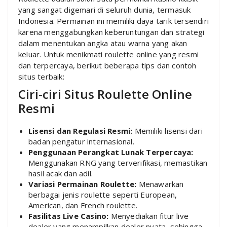
yang sangat digemari di seluruh dunia, termasuk
Indonesia. Permainan ini memiliki daya tarik tersendiri
karena menggabungkan keberuntungan dan strategi
dalam menentukan angka atau warna yang akan
keluar. Untuk menikmati roulette online yang resmi
dan terpercaya, berikut beberapa tips dan contoh
situs terbaik:
Ciri-ciri Situs Roulette Online
Resmi
Lisensi dan Regulasi Resmi:
Memiliki lisensi dari
badan pengatur internasional.
Penggunaan Perangkat Lunak Terpercaya:
Menggunakan RNG yang terverifikasi, memastikan
hasil acak dan adil.
Variasi Permainan Roulette:
Menawarkan
berbagai jenis roulette seperti European,
American, dan French roulette.
Fasilitas Live Casino:
Menyediakan fitur live
dealer yang menampilkan dealer nyata, sehingga