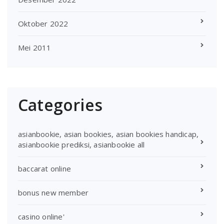
Oktober 2022
Mei 2011
Categories
asianbookie, asian bookies, asian bookies handicap,
asianbookie prediksi, asianbookie all
baccarat online
bonus new member
casino online'