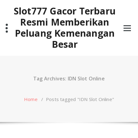
Skip
Slot777 Gacor Terbaru
to
content
Resmi Memberikan
Peluang Kemenangan
Besar
Tag Archives: IDN Slot Online
Home
/
Posts tagged "IDN Slot Online"